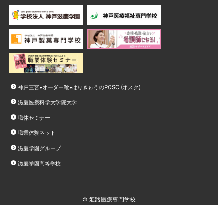
神戸三宮•オーダー靴•はりきゅうのPOSC (ポスク)
滋慶医療科学大学院大学
職体セミナー
職業体験ネット
滋慶学園グループ
滋慶学園高等学校
© 姫路医療専門学校