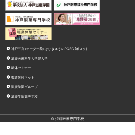
神戸三宮•オーダー靴•はりきゅうのPOSC (ポスク)
滋慶医療科学大学院大学
職体セミナー
職業体験ネット
滋慶学園グループ
滋慶学園高等学校
© 姫路医療専門学校