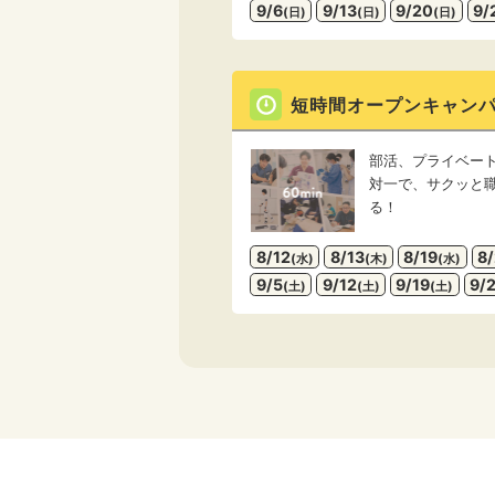
9/6
9/13
9/20
9/
(日)
(日)
(日)
短時間
オープンキャン
部活、プライベー
対一で、サクッと
る！
8/12
8/13
8/19
8
(水)
(木)
(水)
9/5
9/12
9/19
9/
(土)
(土)
(土)