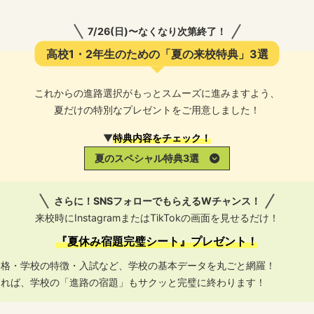
7/26(日)〜なくなり次第終了！
高校1・2年生のための「夏の来校特典」3選
これからの進路選択がもっとスムーズに進みますよう、
夏だけの特別なプレゼントをご用意しました！
▼
特典内容をチェック！
夏のスペシャル特典3選
さらに！SNSフォローでもらえるWチャンス！
来校時にInstagramまたはTikTokの画面を見せるだけ！
『夏休み宿題完璧シート』プレゼント！
資格・学校の特徴・入試など、学校の基本データを丸ごと網羅！
あれば、学校の「進路の宿題」もサクッと完璧に終わります！