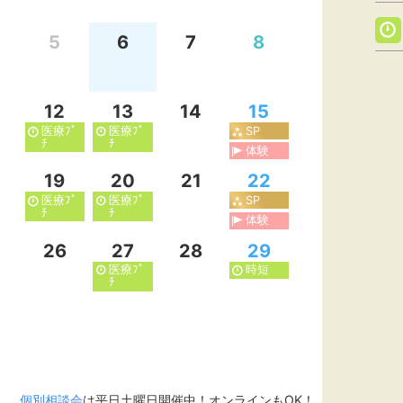
5
6
7
8
12
13
14
15
医療ﾌﾟ
医療ﾌﾟ
SP
ﾁ
ﾁ
体験
19
20
21
22
医療ﾌﾟ
医療ﾌﾟ
SP
ﾁ
ﾁ
体験
26
27
28
29
医療ﾌﾟ
時短
ﾁ
個別相談会
は平日土曜日開催中！オンラインもOK！