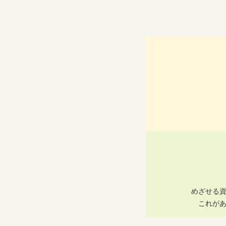
めざせる
これが