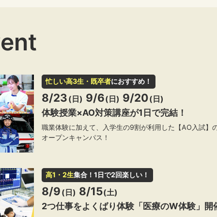
vent
忙しい高3生・既卒者
におすすめ！
8/23
9/6
9/20
(日)
(日)
(日)
体験授業×AO対策講座が1日で完結！
職業体験に加えて、入学生の9割が利用した【AO入試】
オープンキャンパス！
高1・2生
集合！1日で2回楽しい！
8/9
8/15
(日)
(土)
2つ仕事をよくばり体験「医療のW体験」開