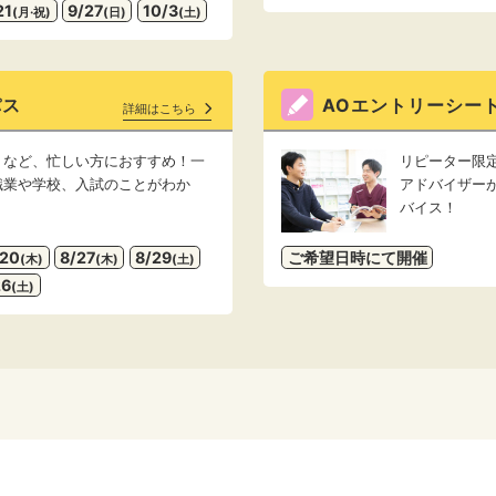
21
9/27
10/3
(月·祝)
(日)
(土)
パス
AOエントリーシー
詳細はこちら
トなど、忙しい方におすすめ！一
リピーター限
職業や学校、入試のことがわか
アドバイザー
バイス！
/20
8/27
8/29
ご希望日時にて開催
(木)
(木)
(土)
26
(土)