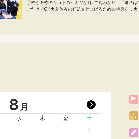
学校や医療のシゴトのヒミツが1日で丸わかり！「進路は
むだけでOK★夏休みの宿題を仕上げるための特典あり★
8
月
水
木
金
土
1