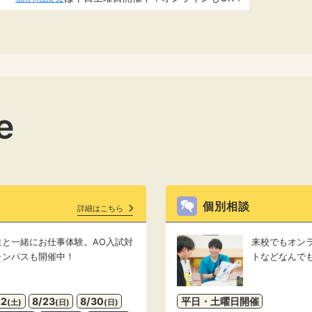
e
個別相談
詳細はこちら
と一緒にお仕事体験。AO入試対
来校でもオン
ャンパスも開催中！
トなどなんで
22
8/23
8/30
平日・土曜日開催
(土)
(日)
(日)