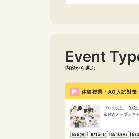
Event Typ
内容から選ぶ
体験授業・AO入試対策
プロの先生・在校生
策付きオープンキ
8/9
8/15
8/16
8/
(日)
(土)
(日)