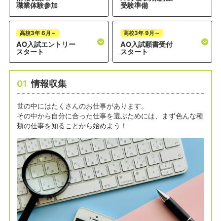
職業体験参加
受験準備
高校3年 6月～
高校3年 9月～
AO入試エントリー
AO入試願書受付
スタート
スタート
01
情報収集
世の中にはたくさんのお仕事があります。
その中から自分に合った仕事を選ぶためには、まず色んな種
類の仕事を知ることから始めよう！