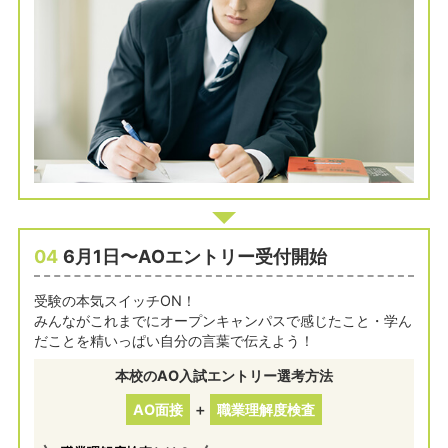
04
6月1日〜AOエントリー受付開始
受験の本気スイッチON！
みんながこれまでにオープンキャンパスで感じたこと・学ん
だことを精いっぱい自分の言葉で伝えよう！
本校のAO入試エントリー選考方法
AO面接
＋
職業理解度検査