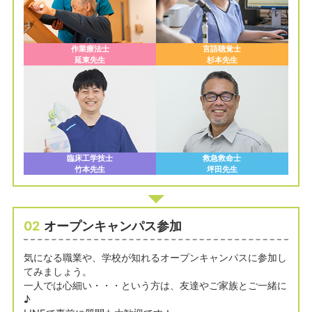
作業療法士
言語聴覚士
延東先生
杉本先生
臨床工学技士
救急救命士
竹本先生
坪田先生
02
オープンキャンパス参加
気になる職業や、学校が知れるオープンキャンパスに参加し
てみましょう。
一人では心細い・・・という方は、友達やご家族とご一緒に
♪