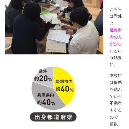
こちら
は意外
と
姫路市
内の方
が少な
い
とい
う結果
に。
本校に
は提携
を結ん
でいる
不動産
もある
ので
複数