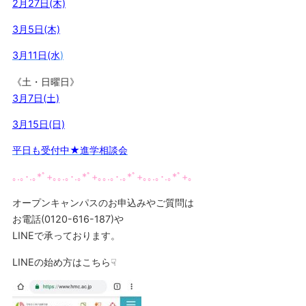
2月27日(木)
3月5日(木)
3月11日(水
)
《土・日曜日》
3月7日(土)
3月15日(日)
平日も受付中★進学相談会
｡.｡･.｡*ﾟ+｡｡.｡･.｡*ﾟ+｡｡.｡･.｡*ﾟ+｡｡.｡･.｡*ﾟ+｡
オープンキャンパスのお申込みやご質問は
お電話(0120-616-187)や
LINEで承っております。
LINEの始め方はこちら☟