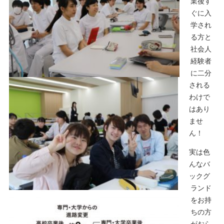
業後す
ぐに入
学され
る方と
社会人
経験者
に二分
される
わけで
はあり
ませ
ん！
実は色
んなバ
ックグ
ランド
をお持
ちの方
がおら