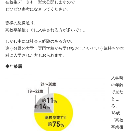
在校生データも一挙大公開しますので
ぜひぜひ参考になさってください。
皆様の想像通り、
高校卒業後すぐに入学される方が多いです。
しかし中には社会人経験のある方や、
違う分野の大学・専門学校から学びなおしたいという気持ちで本
科に入学された方もおられます。
◆年齢層
入学時
の年齢
で見た
とこ
ろ、
18歳
（高校
卒業後