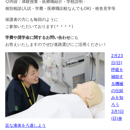
◇内容：体験授業・医療職紹介・学校説明・
個別相談(入試・学費・医療職比較なんでもOK)・校舎見学等
保護者の方にも毎回のように
ご参加いただいております(＊＾＾＊)
学費や奨学金に関するお問い合わせ
にも
お答えいたしますのでぜひ進路選びにご活用ください！
2月23
日(日)
呼吸を
補助す
る機械
の仕組
みを知
ろう
3月1日
(日)身
近な液体をろ過しよう