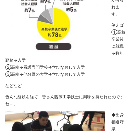
れま
す。
例えば
①高校
卒業後
に就職
→数年
勤務→入学
②高校→看護専門学校→学びなおしで入学
③高校→他分野の大学→学びなおしで入学
などなど
色んな経験を経て、皆さん臨床工学技士に興味を持たれたのです
ね～。
◆出身
都道府
県