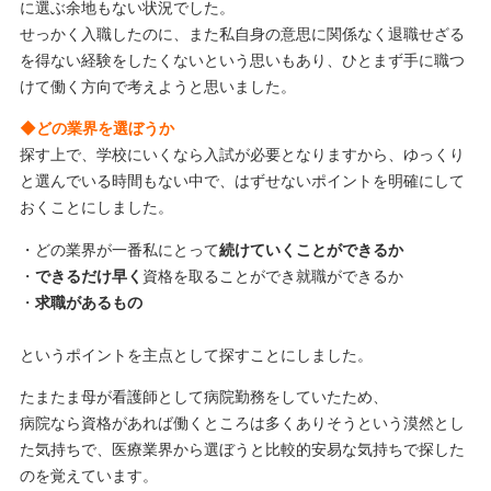
に選ぶ余地もない状況でした。
せっかく入職したのに、また私自身の意思に関係なく退職せざる
を得ない経験をしたくないという思いもあり、ひとまず手に職つ
けて働く方向で考えようと思いました。
◆どの業界を選ぼうか
探す上で、学校にいくなら入試が必要となりますから、ゆっくり
と選んでいる時間もない中で、はずせないポイントを明確にして
おくことにしました。
・どの業界が一番私にとって
続けていくことができるか
・
できるだけ早く
資格を取ることができ就職ができるか
・
求職があるもの
というポイントを主点として探すことにしました。
たまたま母が看護師として病院勤務をしていたため、
病院なら資格があれば働くところは多くありそうという漠然とし
た気持ちで、医療業界から選ぼうと比較的安易な気持ちで探した
のを覚えています。