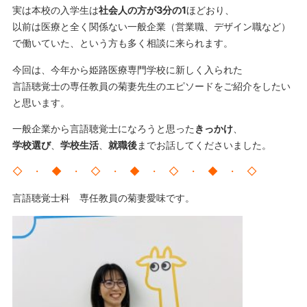
実は本校の入学生は
社会人の方が3分の1
ほどおり、
以前は医療と全く関係ない一般企業（営業職、デザイン職など）
で働いていた、という方も多く相談に来られます。
今回は、今年から姫路医療専門学校に新しく入られた
言語聴覚士の専任教員の菊妻先生のエピソードをご紹介をしたい
と思います。
一般企業から言語聴覚士になろうと思った
きっかけ
、
学校選び
、
学校生活
、
就職後
までお話してくださいました。
◇ ・ ◆ ・ ◇ ・ ◆ ・ ◇ ・ ◆ ・ ◇
言語聴覚士科 専任教員の菊妻愛味です。