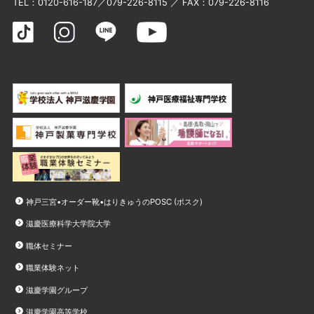
TEL：
0120-616-187
／
079-226-8115
／ FAX：079-226-8116
神戸三宮•オーダー靴•はりきゅうのPOSC (ポスク)
滋慶医療科学大学院大学
職体セミナー
職業体験ネット
滋慶学園グループ
滋慶学園高等学校