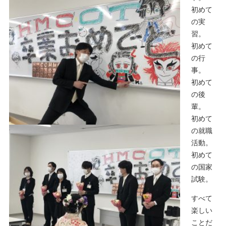
初めて
の実
習。
初めて
の行
事。
初めて
の後
輩。
初めて
の就職
活動。
初めて
の国家
試験。
すべて
楽しい
ことだ