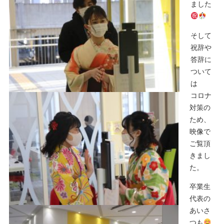
ました
そして
祝辞や
答辞に
ついて
は
コロナ
対策の
ため、
映像で
ご覧頂
きまし
た。
卒業生
代表の
あいさ
つも