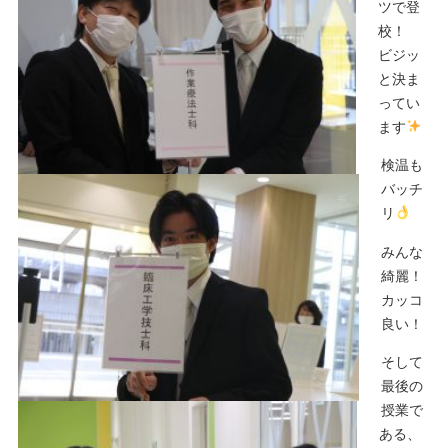
ツで登
校！
ビジッ
と決ま
ってい
ます
検温も
バッチ
リ
みんな
綺麗！
カッコ
良い！
そして
最後の
授業で
ある、