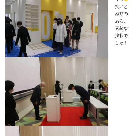
笑いと
感動の
ある、
素敵な
挨拶で
した！