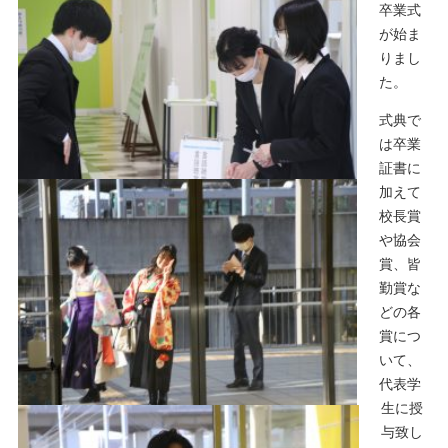
卒業式
が始ま
りまし
た。
式典で
は卒業
証書に
加えて
校長賞
や協会
賞、皆
勤賞な
どの各
賞につ
いて、
代表学
生に授
与致し