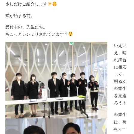
少しだけご紹介します
式が始まる前。
受付中の、先生たち。
ちょっとシンミリされています？
いえい
え、晴
れ舞台
に相応
しく、
明るく
卒業生
を見送
ろう！
卒業生
は、袴
やスー