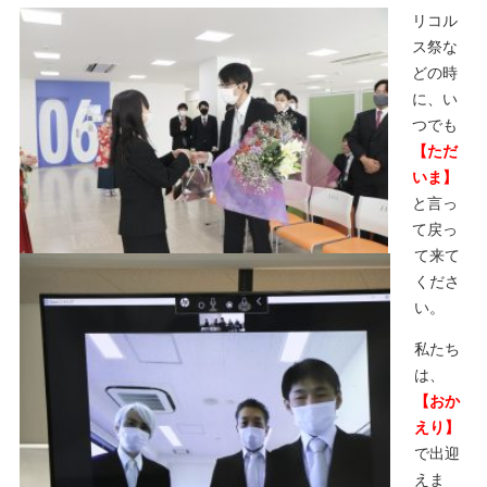
リコル
ス祭な
どの時
に、い
つでも
【ただ
いま】
と言っ
て戻っ
て来て
くださ
い。
私たち
は、
【おか
えり】
で出迎
えま