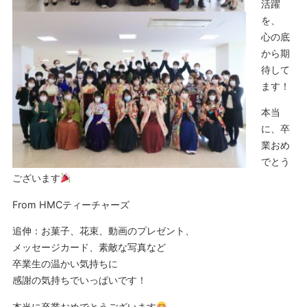
活躍
を、
心の底
から期
待して
ます！
本当
に、卒
業おめ
でとう
ございます
From HMCティーチャーズ
追伸：お菓子、花束、動画のプレゼント、
メッセージカード、素敵な写真など
卒業生の温かい気持ちに
感謝の気持ちでいっぱいです！
本当に卒業おめでとうございます