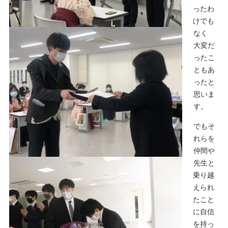
ったわ
けでも
なく
大変だ
ったこ
ともあ
ったと
思いま
す。
でもそ
れらを
仲間や
先生と
乗り越
えられ
たこと
に自信
を持っ