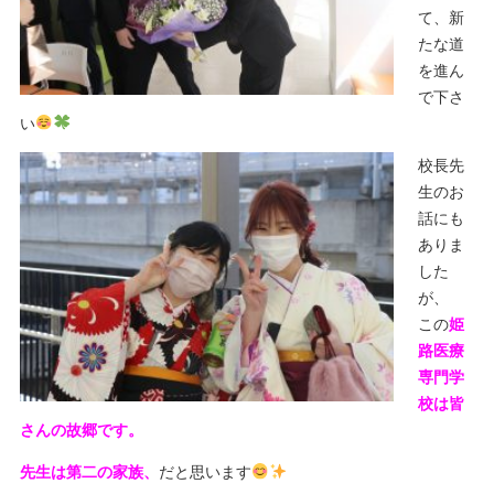
て、新
たな道
を進ん
で下さ
い
校長先
生のお
話にも
ありま
した
が、
この
姫
路医療
専門学
校は皆
さんの故郷です。
先生は第二の家族、
だと思います