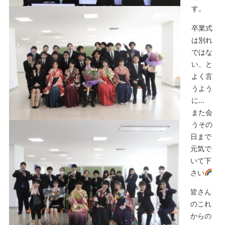
す。
卒業式
は別れ
ではな
い、と
よく言
うよう
に…
また会
うその
日まで
元気で
いて下
さい
皆さん
のこれ
からの