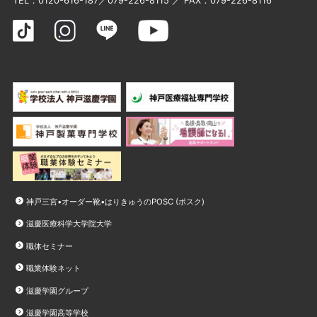
TEL：
0120-616-187
／
079-226-8115
／ FAX：079-226-8116
神戸三宮•オーダー靴•はりきゅうのPOSC (ポスク)
滋慶医療科学大学院大学
職体セミナー
職業体験ネット
滋慶学園グループ
滋慶学園高等学校