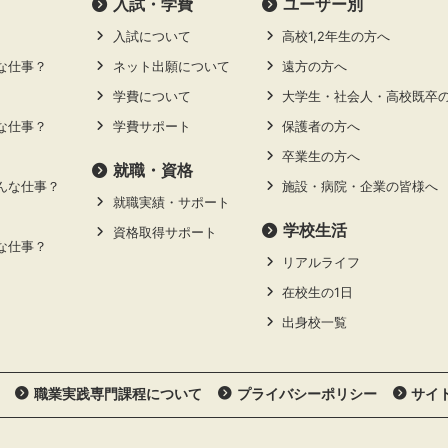
⼊試・学費
ユーザー別
入試について
高校1,2年生の方へ
な仕事？
ネット出願について
遠方の方へ
学費について
大学生・社会人・高校既卒
な仕事？
学費サポート
保護者の方へ
卒業生の方へ
就職・資格
んな仕事？
施設・病院・企業の皆様へ
就職実績・サポート
学校生活
資格取得サポート
な仕事？
リアルライフ
在校生の1日
出身校一覧
職業実践専門課程について
プライバシーポリシー
サイ