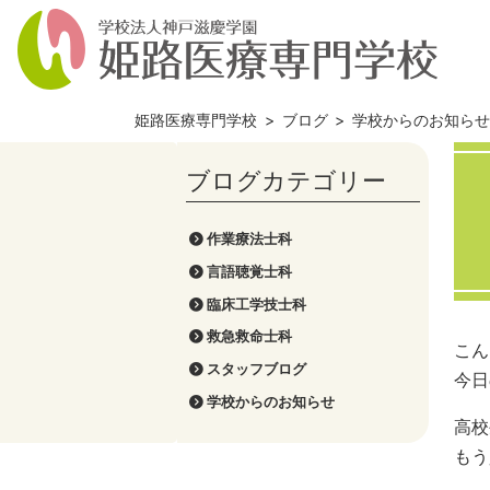
姫路医療専門学校
>
ブログ
>
学校からのお知ら
作業療法士科
言語聴覚士科
臨床工学技士科
救急救命士科
こん
スタッフブログ
今日
学校からのお知らせ
高校
もう