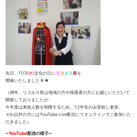
先日、11/3(
水
)文化の日に
リ
コ
ル
ス
祭
を
開催いたしました☆★
（例年、リコルス祭は地域の方や保護者の方にお越しいただいて
開催しておりましたが
今年度は来校人数を制限するため、1.2年生のみ登校し参加、
それ以外の方にはYouTube Live配信にてオンラインでご参加いた
だきました）
~
YouTube
配信の様子~