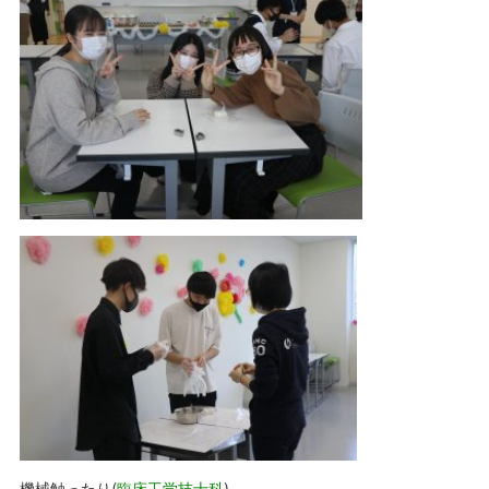
機械触ったり(
臨床工学技士科
)