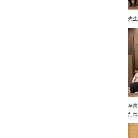
先生
卒業
たね