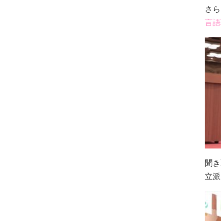
さら
言語
聞き
立派