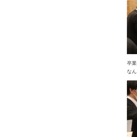
卒業
なん