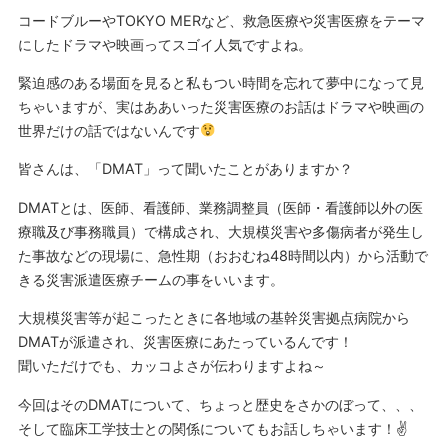
コードブルーやTOKYO MERなど、救急医療や災害医療をテーマ
にしたドラマや映画ってスゴイ人気ですよね。
緊迫感のある場面を見ると私もつい時間を忘れて夢中になって見
ちゃいますが、実はああいった災害医療のお話はドラマや映画の
世界だけの話ではないんです
皆さんは、「DMAT」って聞いたことがありますか？
DMATとは、医師、看護師、業務調整員（医師・看護師以外の医
療職及び事務職員）で構成され、大規模災害や多傷病者が発生し
た事故などの現場に、急性期（おおむね48時間以内）から活動で
きる災害派遣医療チームの事をいいます。
大規模災害等が起こったときに各地域の基幹災害拠点病院から
DMATが派遣され、災害医療にあたっているんです！
聞いただけでも、カッコよさが伝わりますよね～
今回はそのDMATについて、ちょっと歴史をさかのぼって、、、
そして臨床工学技士との関係についてもお話しちゃいます！✌