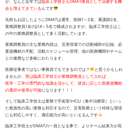
が、なんと近年では
臨床工学技士もDMAT隊員として活躍する機
会も増えてきている
んです
先程もお話したようにDMATは通常、医師1～2名、看護師2名、
業務調整員1名の計4～5名で構成されますが、臨床工学技士はこ
の中の業務調整員として多く活動しています。
業務調整員の主な業務内容は、災害現場での活動補助や記録、必
要資機材の手配、活動スケジュール管理、他の医療機関やチーム
との連携など多岐にわたります。
医療従事者ではない事務員でもできるのでは？
と思うかもしれ
ませんが、
実は臨床工学技士が業務調整員として入れば、
医学・工学の専門的な知識を活かして、状況に応じた医療資機材
の選択や使用が可能
になります！！！
そして臨床工学技士は業務で手術室やICU（集中治療室）といっ
た救急性の高い業務も対応するので、災害医療という特殊な環境
にも対応しやすく、適応能力が高いといえるんです
臨床工学技士がDMATの一員となる事で、よりチーム結束力が高