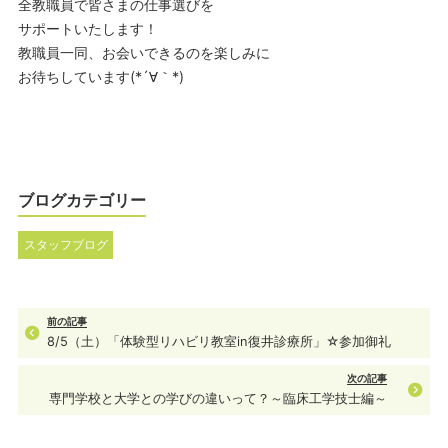
全教職員で皆さまの仕事選びを
サポートいたします！
教職員一同、お会いできるのを楽しみに
お待ちしています(*´∀｀*)
ブログカテゴリー
スタッフブログ
前の記事
8/5（土）「体験型リハビリ教室in復井診療所」☆参加御礼
次の記事
専門学校と大学との学びの違いって？～臨床工学技士編～