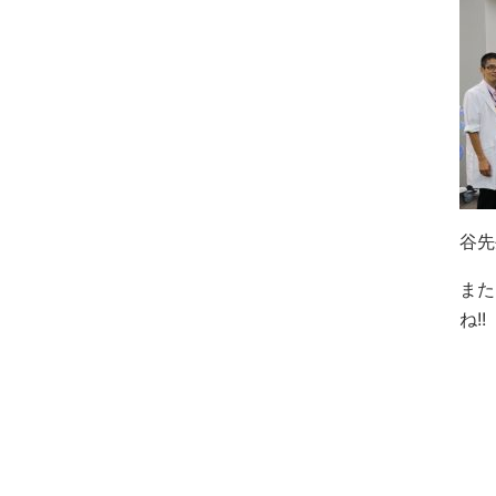
谷先
また
ね!!