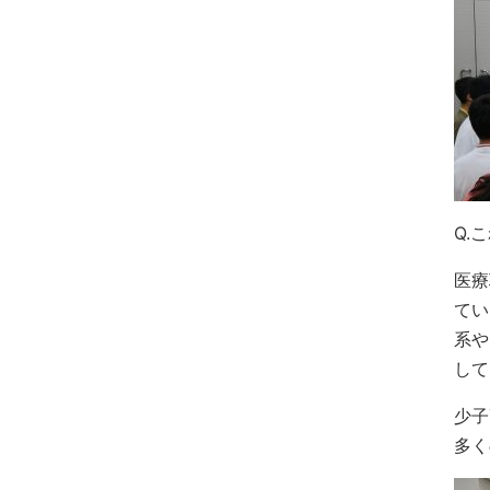
Q.
医療
てい
系や
して
少子
多く