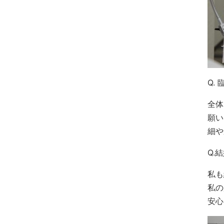
Q.
全体
願い
細や
Q.
私も
私の
安心