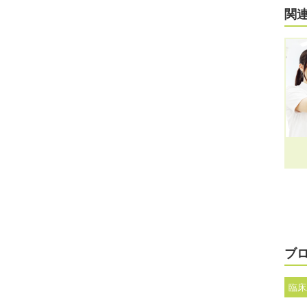
関
ブ
臨床