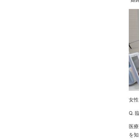
女性
Q.
医療
を知