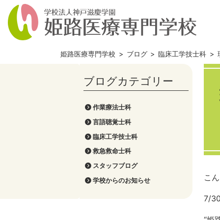
姫路医療専門学校
>
ブログ
>
臨床工学技士科
>
作業療法士科
言語聴覚士科
臨床工学技士科
救急救命士科
スタッフブログ
こん
学校からのお知らせ
7/
“姫