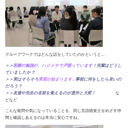
グループワークではどんな話をしていたのかというと…
＞＞
医療の勉強が、ハジメテで戸惑っています
！先輩はどうし
ていましたか？
＞＞実はそろそろ
実習が始まります…
事前に何をしたら良いの
だろう？
＞＞友達や先生の名前を覚えるのが意外と大変！
な
どなど
こんな疑問や気になっていることを、同じ言語聴覚士をめざす仲
間と確認しあえるのは本当に安心ですね。