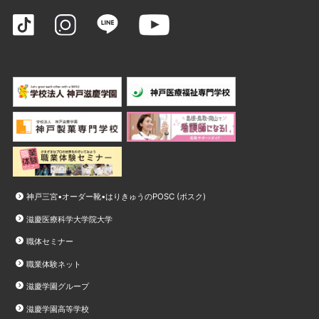
神戸三宮•オーダー靴•はりきゅうのPOSC (ポスク)
滋慶医療科学大学院大学
職体セミナー
職業体験ネット
滋慶学園グループ
滋慶学園高等学校