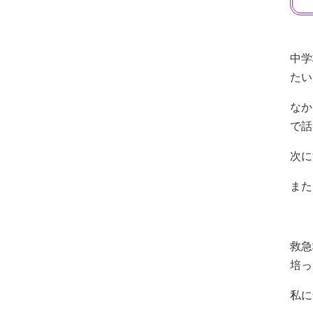
中学
たい
なか
で話
次に
また
救急
培っ
私に