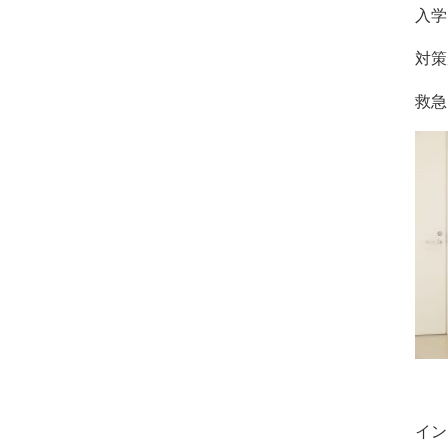
入学
対策
救急
イン