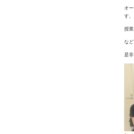
オー
す。
授業
など
是非