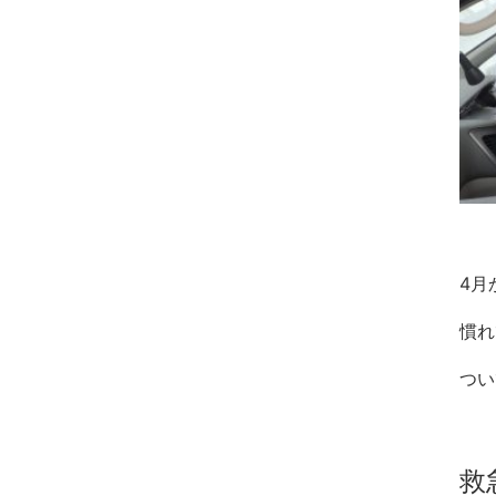
4月
慣れ
つい
救