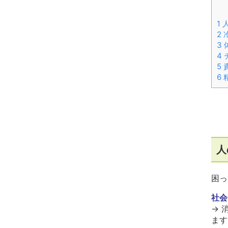
1
2
3
4
5
6
人
困っ
社会
→ 
ます