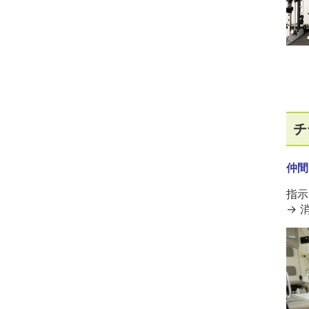
チ
仲間
指示
→ 