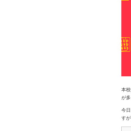
本校
が多
今日
すが