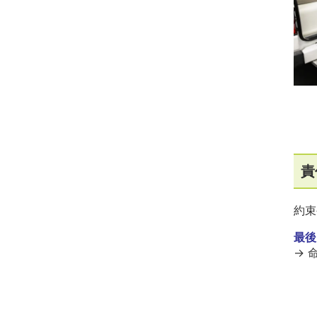
責
約束
最後
→ 