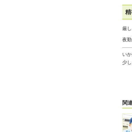
精
厳し
夜勤
いか
少し
関