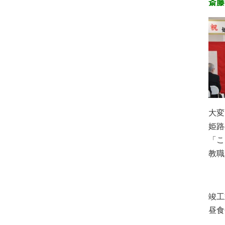
斎藤
大変
姫路
「こ
教職
竣工
昼食