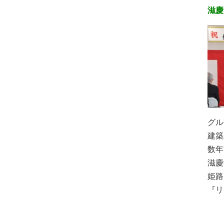
滋慶
グル
建築
数年
滋慶
姫路
『リ