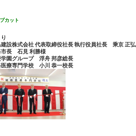
プカット
より
島建設株式会社 代表取締役社長 執行役員社長 乘京 正
路市長 石見 利勝様
慶学園グループ 浮舟 邦彦総長
路医療専門学校 小川 恭一校長