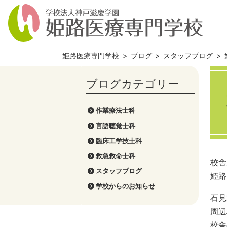
姫路医療専門学校
>
ブログ
>
スタッフブログ
>
作業療法士科
言語聴覚士科
臨床工学技士科
救急救命士科
校舎
スタッフブログ
姫路
学校からのお知らせ
石見
周辺
校舎