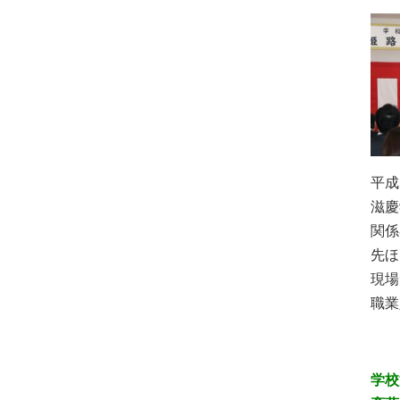
平成
滋慶
関係
先ほ
現場
職業
学校