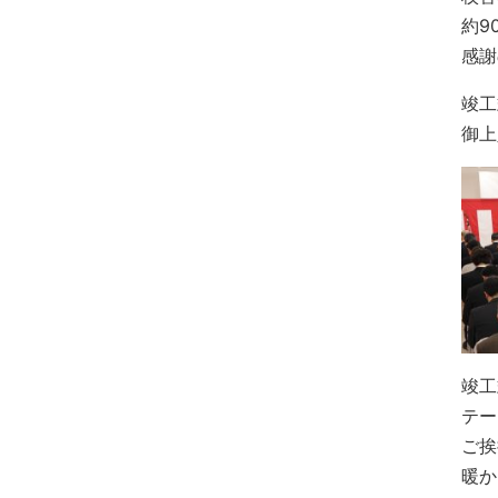
約9
感謝
竣工
御上
竣工
テー
ご挨
暖か