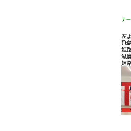
テー
左
飛
姫
滋
姫