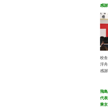
感謝
校舎
浮舟
感謝
飛島
代表
乘京