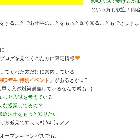
#AO入試で受けるか
という方も歓迎！内
をすることでお仕事のことをもっと深く知ることもできますよ
に！
ブログを見てくれた方に限定情報
してくれた方だけに案内している
校3年生 特別イベント
』があるとか…？
足早く入試対策講座しているなんて噂も…)
ょっと入試を考えている
んな授業してるの？
業療法士をもっと知りたい
という方必見です＼＼٩( 'ω' )و ／／
オープンキャンパスでも、