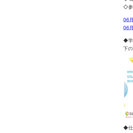
◇参
06月
06月
◆学
下の
◆仕