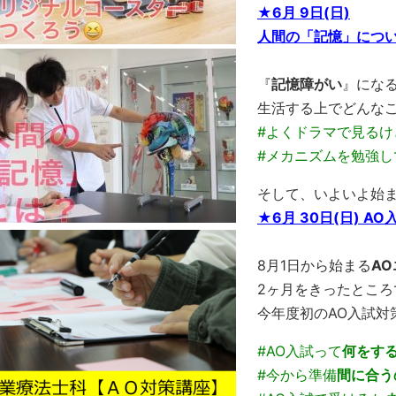
★6月 9日(日)
人間の「記憶」につい
『
記憶障がい
』にな
生活する上でどんな
#よくドラマで見るけ
#メカニズムを勉強し
そして、いよいよ始
★6月 30日(日) A
8月1日から始まる
A
2ヶ月をきったところ
今年度初のAO入試対
#AO入試って
何をす
#今から準備
間に合う