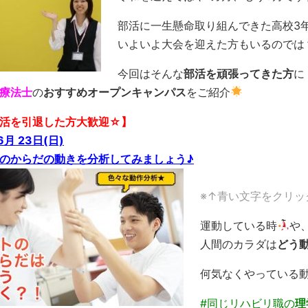
部活に一生懸命取り組んできた高校3
いよいよ大会を迎えた方もいるのでは
今回はそんな
部活を頑張ってきた方
に
療法士
の
おすすめオープンキャンパス
をご紹介
活を引退した方大歓迎☆】
6月 23日(日)
のからだの動きを分析してみましょう♪
※↑青い文字をクリ
運動している時
や
人間のカラダは
どう
何気なくやっている
#同じリハビリ職の
理