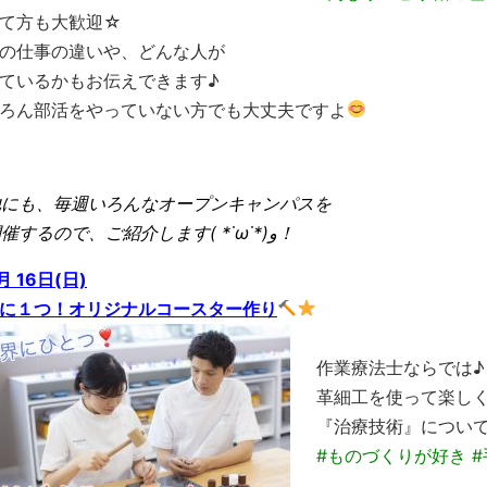
て方も大歓迎☆
の仕事の違いや、どんな人が
ているかもお伝えできます♪
ろん部活をやっていない方でも大丈夫ですよ
他にも、毎週いろんなオープンキャンパスを
開催するので、ご紹介します( *˙ω˙*)و！
月 16日(日)
に１つ！オリジナルコースター作り
作業療法士ならでは♪
革細工を使って楽し
『治療技術』につい
#ものづくりが好き 