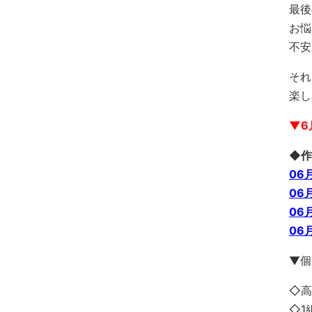
最後
お悩
不安
それ
楽し
▼6
◆作
06
06
06
06
▼個
◇高
◇1