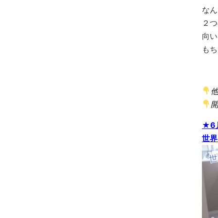
なん
２つ
向い
もち
★6
世界