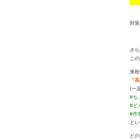
対策
さら
この
来校
『
高
(一
#ち
#ど
#作
どの