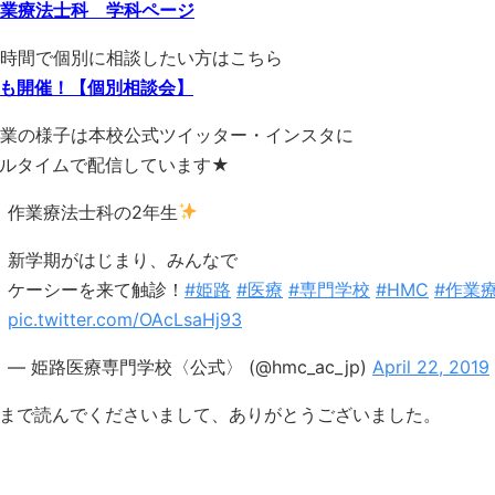
業療法士科 学科ページ
時間で個別に相談したい方はこちら
も開催！【個別相談会】
業の様子は本校公式ツイッター・インスタに
ルタイムで配信しています★
作業療法士科の2年生
新学期がはじまり、みんなで
ケーシーを来て触診！
#姫路
#医療
#専門学校
#HMC
#作業
pic.twitter.com/OAcLsaHj93
— 姫路医療専門学校〈公式〉 (@hmc_ac_jp)
April 22, 2019
まで読んでくださいまして、ありがとうございました。