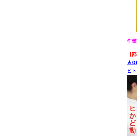
作業
【部
★0
ヒト