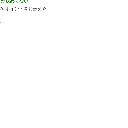
まだ決めてない
容やポイントをお伝え☆
。