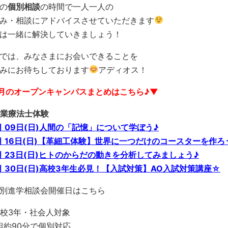
の
個別相談
の時間で一人一人の
み・相談にアドバイスさせていただきます
は一緒に解決していきましょう！
では、みなさまにお会いできることを
みにお待ちしております
アディオス！
月のオープンキャンパスまとめはこちら♪▼
業療法士体験
月 09日(日)人間の「記憶」について学ぼう♪
月 16日(日)【革細工体験】世界に一つだけのコースターを作ろ
月 23日(日)ヒトのからだの動きを分析してみましょう♪
月 30日(日)高校3年生必見！【入試対策】AO入試対策講座☆
別進学相談会開催日はこちら
校3年・社会人対象
組約90分で個別対応。