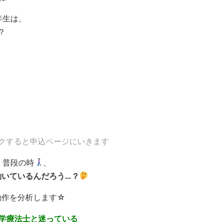
年生は、
？
ックすると申込ページにいきます
、普段の時
、
動いているんだろう…？
動作を分析します☆
学療法士と迷っている