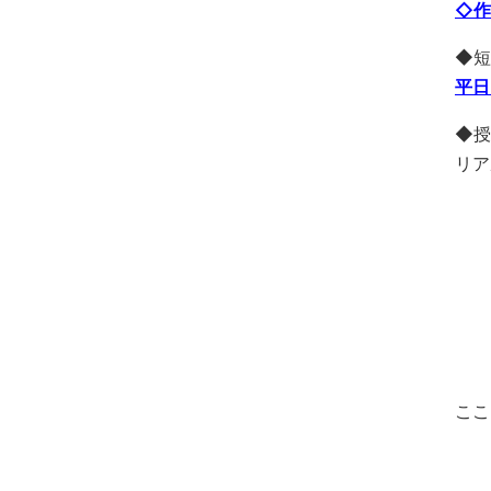
◇作
◆短
平日
◆授
リア
ここ