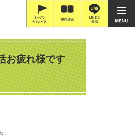
活お疲れ様です
ね！