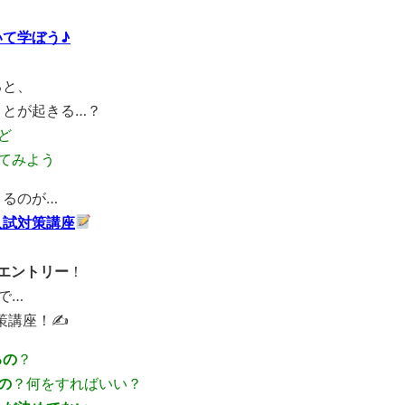
て学ぼう♪
ると、
ことが起きる…？
ど
てみよう
まるのが…
O入試対策講座
Oエントリー
！
で…
策講座！✍️
るの
？
の
？何をすればいい？