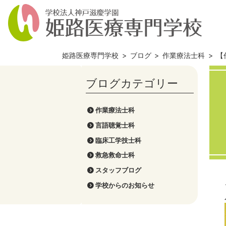
姫路医療専門学校
>
ブログ
>
作業療法士科
>
【
作業療法士科
言語聴覚士科
臨床工学技士科
救急救命士科
スタッフブログ
学校からのお知らせ