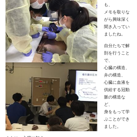
も、
メモを取りな
がら興味深く
聞き入ってい
ましたね。
自分たちで解
剖を行うこと
で、
心臓の構造、
弁の構造、
心臓に血液を
供給する冠動
脈の構造な
ど、
身をもって学
ぶことができ
ました。