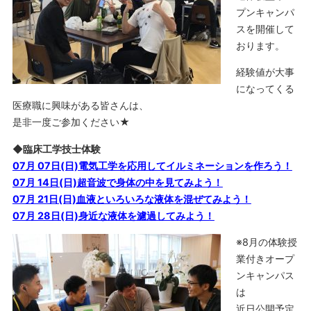
プンキャンパ
スを開催して
おります。
経験値が大事
になってくる
医療職に興味がある皆さんは、
是非一度ご参加ください★
◆臨床工学技士体験
07月 07日(日)電気工学を応用してイルミネーションを作ろう！
07月 14日(日)超音波で身体の中を見てみよう！
07月 21日(日)血液といろいろな液体を混ぜてみよう！
07月 28日(日)身近な液体を濾過してみよう！
※8月の体験授
業付きオープ
ンキャンパス
は
近日公開予定