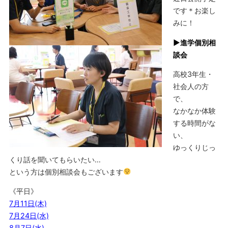
です＊お楽し
みに！
▶︎進学個別相
談会
高校3年生・
社会人の方
で、
なかなか体験
する時間がな
い、
ゆっくりじっ
くり話を聞いてもらいたい…
という方は個別相談会もございます
《平日》
7月11日(木)
7月24日(水)
8月7日(水)