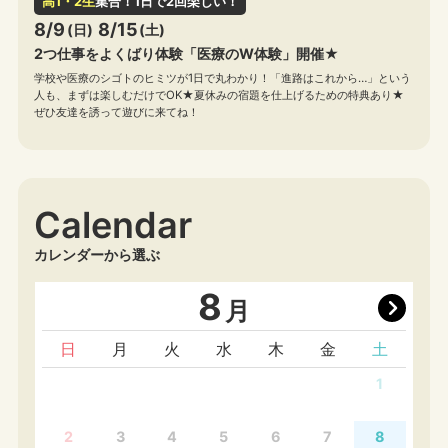
高1・2生
集合！1日で2回楽しい！
8/9
8/15
(日)
(土)
2つ仕事をよくばり体験「医療のW体験」開催★
学校や医療のシゴトのヒミツが1日で丸わかり！「進路はこれから…」という
人も、まずは楽しむだけでOK★夏休みの宿題を仕上げるための特典あり★
ぜひ友達を誘って遊びに来てね！
Calendar
カレンダーから選ぶ
8
月
日
月
火
水
木
金
土
1
2
3
4
5
6
7
8