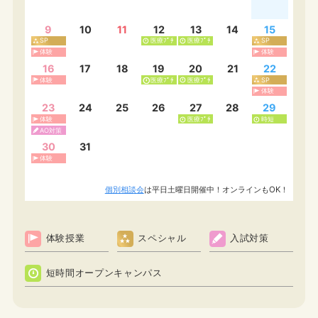
9
10
11
12
13
14
15
SP
医療ﾌﾟﾁ
医療ﾌﾟﾁ
SP
体験
体験
16
17
18
19
20
21
22
体験
医療ﾌﾟﾁ
医療ﾌﾟﾁ
SP
体験
23
24
25
26
27
28
29
体験
医療ﾌﾟﾁ
時短
AO対策
30
31
体験
個別相談会
は平日土曜日開催中！オンラインもOK！
体験授業
スペシャル
入試対策
短時間オープンキャンパス