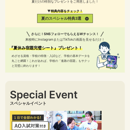
夏だけの特別なプレゼントをご用意しました！
▼
特典内容をチェック！
夏のスペシャル特典3選
さらに！SNSフォローでもらえるWチャンス！
来校時にInstagramまたはTikTokの画面を見せるだけ！
『夏休み宿題完璧シート』プレゼント！
めざせる資格・学校の特徴・入試など、学校の基本データを
丸ごと網羅！
これがあれば、学校の「進路の宿題」もサクッ
と完璧に終わります！
Special Event
スペシャルイベント