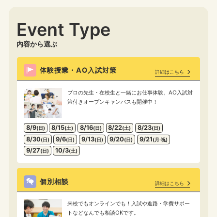
Event Type
内容から選ぶ
体験授業・AO入試対策
詳細はこちら
プロの先生・在校生と一緒にお仕事体験。AO入試対
策付きオープンキャンパスも開催中！
8/9
8/15
8/16
8/22
8/23
(日)
(土)
(日)
(土)
(日)
8/30
9/6
9/13
9/20
9/21
(日)
(日)
(日)
(日)
(月·祝)
9/27
10/3
(日)
(土)
個別相談
詳細はこちら
来校でもオンラインでも！入試や進路・学費サポー
トなどなんでも相談OKです。