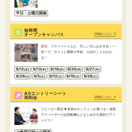
平日・土曜日開催
短時間
オープンキャンパス
詳細はこちら
部活、プライベートなど、忙しい方におすすめ！一
対一で、サクッと職業や学校、入試のことがわか
る！
8/12
8/13
8/19
8/20
8/27
(水)
(木)
(水)
(木)
(木)
8/29
9/5
9/12
9/19
9/26
(土)
(土)
(土)
(土)
(土)
AOエントリーシート
添削会
詳細はこちら
リピーター限定★来校orオンラインが選べる！進路
アドバイザーが志望動機などまとめ方を個別でアド
バイス！