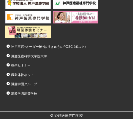
神戸三宮•オーダー靴•はりきゅうのPOSC (ポスク)
滋慶医療科学大学院大学
職体セミナー
職業体験ネット
滋慶学園グループ
滋慶学園高等学校
© 姫路医療専門学校