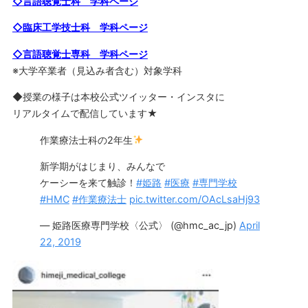
◇言語聴覚士科 学科ページ
◇臨床工学技士科 学科ページ
◇言語聴覚士専科 学科ページ
※大学卒業者（見込み者含む）対象学科
◆授業の様子は本校公式ツイッター・インスタに
リアルタイムで配信しています★
作業療法士科の2年生
新学期がはじまり、みんなで
ケーシーを来て触診！
#姫路
#医療
#専門学校
#HMC
#作業療法士
pic.twitter.com/OAcLsaHj93
— 姫路医療専門学校〈公式〉 (@hmc_ac_jp)
April
22, 2019