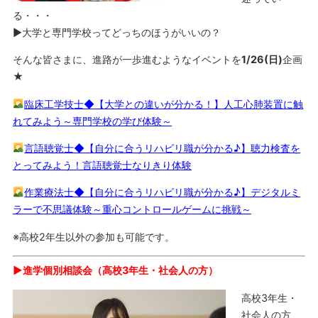
る・・・
▶大学と専門学校ってどっちのほうがいいの？
そんな皆さまに、進路が一歩進むようなイベントを
1/26(日)
企画
★
臨床工学技士◆【大学との違いが分かる！】人工心肺装置に触
れてみよう～専門学校の学び体験～
言語聴覚士◆【自分に合うリハビリ職が分かる♪】聴力検査を
とってみよう！言語聴覚士なりきり体験
作業療法士◆【自分に合うリハビリ職が分かる♪】デジタルミ
ラーで不思議体験～重心コントロールゲームに挑戦～
※高校2年生以外の参加も可能です。
▶︎進学個別相談会（高校3年生・社会人の方）
高校3年生・
社会人の方