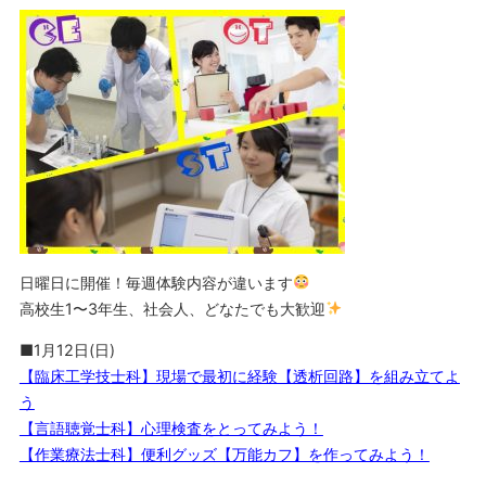
日曜日に開催！毎週体験内容が違います
高校生1〜3年生、社会人、どなたでも大歓迎
■1月12日(日)
【臨床工学技士科】現場で最初に経験【透析回路】を組み立てよ
う
【言語聴覚士科】心理検査をとってみよう！
【作業療法士科】便利グッズ【万能カフ】を作ってみよう！