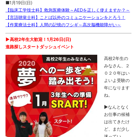
■1月19日(日)
【臨床工学技士科】救急医療体験～AEDを正しく使えますか？～
【言語聴覚士科】ことば以外のコミュニケーションをとろう！
【作業療法士科】人間の記憶のフシギ～高次脳機能障がい～
▶︎高校2年生
大歓迎！1月26日(日)
進路探しスタートダッシュイベント
高校2年生の
みなさん、２
０２０年はい
よいよ受験の
年になります
ね。
▶なんとなく
お仕事の候補
は出てきたけ
ど、まだ少し
迷ってい