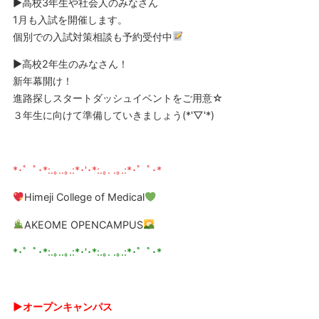
▶高校3年生や社会人のみなさん
1月も入試を開催します。
個別での入試対策相談も予約受付中
▶高校2年生のみなさん！
新年幕開け！
進路探しスタートダッシュイベントをご用意☆
３年生に向けて準備していきましょう(*'▽'*)
*･゜ﾟ･*:.｡..｡.:*･'･*:.｡. .｡.:*･゜ﾟ･*
Himeji College of Medical
AKEOME OPENCAMPUS
*･゜ﾟ･*:.｡..｡.:*･'･*:.｡. .｡.:*･゜ﾟ･*
▶︎オープンキャンパス