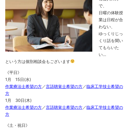
で、
日曜の体験授
業は日程が合
わない、
ゆっくりじっ
くり話を聞い
てもらいた
い…
という方は個別相談会もございます
《平日》
1月 15日(水)
作業療法士希望の方
／
言語聴覚士希望の方
／
臨床工学技士希望の
方
1月 30日(木)
作業療法士希望の方
／
言語聴覚士希望の方
／
臨床工学技士希望の
方
《土・祝日》