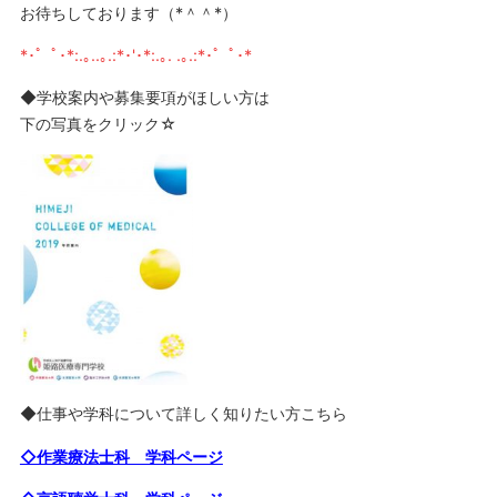
お待ちしております（*＾＾*）
*･゜ﾟ･*:.｡..｡.:*･'･*:.｡. .｡.:*･゜ﾟ･*
◆学校案内や募集要項がほしい方は
下の写真をクリック☆
◆仕事や学科について詳しく知りたい方こちら
◇作業療法士科 学科ページ