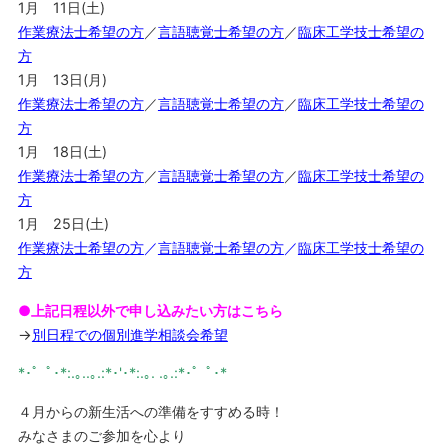
1月 11日(土)
作業療法士希望の方
／
言語聴覚士希望の方
／
臨床工学技士希望の
方
1月 13日(月)
作業療法士希望の方
／
言語聴覚士希望の方
／
臨床工学技士希望の
方
1月 18日(土)
作業療法士希望の方
／
言語聴覚士希望の方
／
臨床工学技士希望の
方
1月 25日(土)
作業療法士希望の
方
／
言語聴覚士希望の方
／
臨床工学技士希望の
方
●上記日程以外で申し込みたい方はこちら
→
別日程での個別進学相談会希望
*･゜ﾟ･*:.｡..｡.:*･'･*:.｡. .｡.:*･゜ﾟ･*
４月からの新生活への準備をすすめる時！
みなさまのご参加を心より