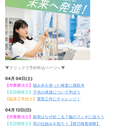
▼クリックで予約申込ページへ▼
04月 04日(土)
【作業療法士】
積み木を使った検査に挑戦☆
【言語聴覚士】
子供の発達について学ぼう
【臨床工学技士】
電気工作にチャレンジ！
04月 12日(日)
【作業療法士】
錯視はなぜ起こる？
脳のフシギに迫ろう
【言語聴覚士】
耳の仕組みを知ろう【聴力検査体験】