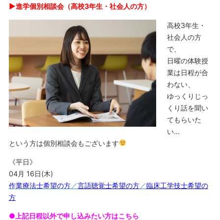
▶︎進学個別相談会（高校3年生・社会人の方）
高校3年生・
社会人の方
で、
日曜の体験授
業は日程が合
わない、
ゆっくりじっ
くり話を聞い
てもらいた
い…
という方は個別相談会もございます
《平日》
04月 16日(木)
作業療法士希望の方
／
言語聴覚士希望の方
／
臨床工学技士希望の
方
●上記日程以外で申し込みたい方はこちら