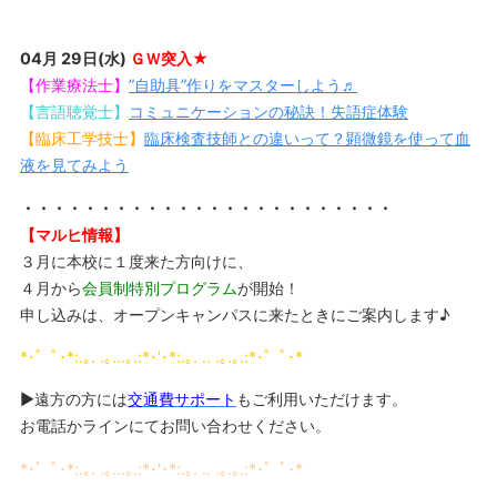
04月 29日(水)
ＧＷ突入★
【作業療法士】
”自助具”作りをマスターしよう♬
【言語聴覚士】
コミュニケーションの秘訣！失語症体験
【臨床工学技士】
臨床検査技師との違いって？顕微鏡を使って血
液を見てみよう
・・・・・・・・・・・・・・・・・・・・・・・・
【マルヒ情報】
３月に本校に１度来た方向けに、
４月から
会員制特別プログラム
が
開始！
申し込みは、オープンキャンパスに来たときにご案内します♪
*･゜ﾟ･*:.｡. .｡...｡.:*･'･*:.｡. .. .｡.｡.:*･゜ﾟ･*
▶遠方の方には
交通費サポート
もご利用いただけます。
お電話かラインにてお問い合わせください。
*･゜ﾟ･*:.｡. .｡...｡.:*･'･*:.｡. .. .｡.｡.:*･゜ﾟ･*