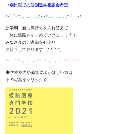
→
別日程での個別進学相談会希望
*･゜ﾟ･*:.｡. .｡...｡.:*･'･*:.｡. .. .｡.｡.:*･゜ﾟ･*
新学期、新に気持ちを入れ替えて
一緒に進路をすすめていきましょう！
みなさまのご参加を心より
お待ちしております（*＾＾*）
*･゜ﾟ･*:.｡...｡..｡.:*･'･*:.｡. .｡...｡.:*･゜ﾟ･*
◆学校案内や募集要項がほしい方は
下の写真をクリック☆