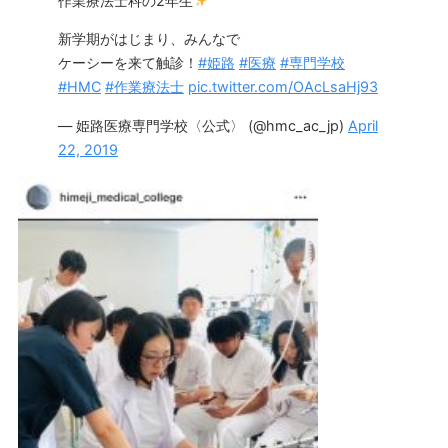
作業療法士科の2年生
新学期がはじまり、みんなで
ケーシーを来て触診！
#姫路
#医療
#専門学校
#HMC
#作業療法士
pic.twitter.com/OAcLsaHj93
— 姫路医療専門学校〈公式〉 (@hmc_ac_jp)
April
22, 2019