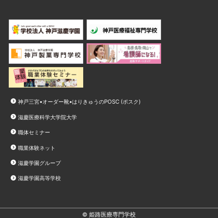
神戸三宮•オーダー靴•はりきゅうのPOSC (ポスク)
滋慶医療科学大学院大学
職体セミナー
職業体験ネット
滋慶学園グループ
滋慶学園高等学校
© 姫路医療専門学校