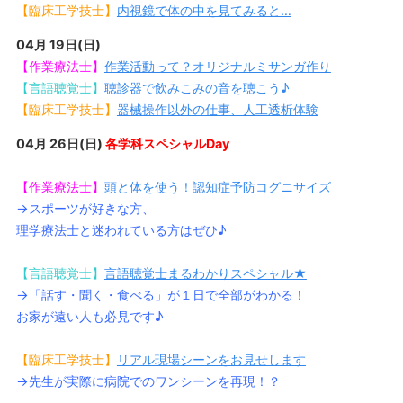
【臨床工学技士】
内視鏡で体の中を見てみると…
04月 19日(日)
【作業療法士】
作業活動って？オリジナルミサンガ作り
【言語聴覚士】
聴診器で飲みこみの音を聴こう♪
【臨床工学技士】
器械操作以外の仕事、人工透析体験
04月 26日(日)
各学科スペシャルDay
【作業療法士】
頭と体を使う！認知症予防コグニサイズ
→スポーツが好きな方、
理学療法士と迷われている方はぜひ♪
【言語聴覚士】
言語聴覚士まるわかりスペシャル★
→「話す・聞く・食べる」が１日で全部がわかる！
お家が遠い人も必見です♪
【臨床工学技士】
リアル現場シーンをお見せします
→先生が実際に病院でのワンシーンを再現！？