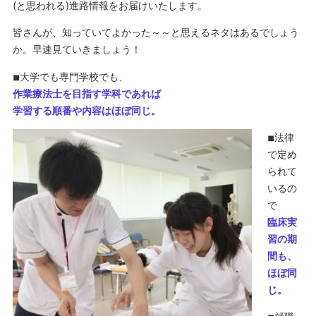
(と思われる)進路情報をお届けいたします。
皆さんが、知っていてよかった～～と思えるネタはあるでしょう
か。早速見ていきましょう！
◾︎大学でも専門学校でも、
作業療法士を目指す学科であれば
学習する順番や内容はほぼ同じ。
◾︎法律
で定め
られて
いるの
で
臨床実
習の期
間も、
ほぼ同
じ。