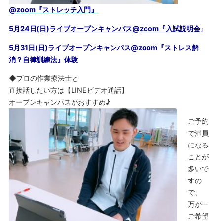
@zoom『ストレッチ入門』
5月24日(日)ライブオープンキャンパス@zoom『入試説明会
』
5月31日(日)ライブオープンキャンパス@zoom『ストレス解
消？自律訓練法』体験
◆プロの作業療法士と
直接話したい方は【LINEビデオ通話】
オープンキャンパスがおすすめ♪
ご予約
で満員
になる
ことが
多いで
すの
で、
万が一
ご希望