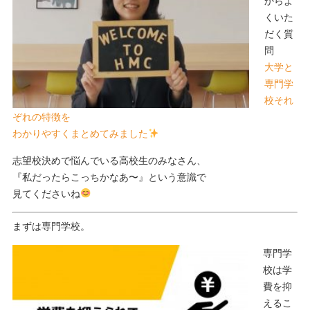
からよ
くいた
だく質
問
大学と
専門学
校それ
ぞれの特徴を
わかりやすくまとめてみました
志望校決めで悩んでいる高校生のみなさん、
『私だったらこっちかなあ〜』という意識で
見てくださいね
まずは専門学校。
専門学
校は学
費を抑
えるこ