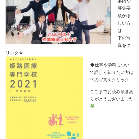
案内や
募集要
項がほ
しい方
は
下の写
真をク
リック☆
◆仕事や学科につい
て詳しく知りたい方は
下の写真をクリック
ここまでお読み頂きあ
りがとうございました