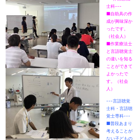
士科---
■自助具の作
成が興味深か
ったです。
（社会人）
■作業療法士
と言語聴覚士
の違いを知る
ことができて
よかったで
す。（社会
人）
---言語聴覚
士科・言語聴
覚士専科---
■普段あまり
考えることが
ない子どもの