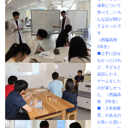
成長について
学べて、いろ
んな話が聞け
てよかったで
す。
（西脇高校
2年生）
■上手に話せ
なかったけれ
ど、子どもと
会話したり、
ゲームをした
のが楽しかっ
た。（西脇高
校 2年生）
■「入学前教
育」があるの
が良いと思い