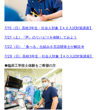
7/15（日）高校3年生・社会人対象【ＡＯ入試対策講座】
7/21（土）『声』のリハビリを体験してみよう
7/22（日）「食べる」仕組みを言語聴覚士が解説☆
7/29（日）高校3年生・社会人対象【ＡＯ入試対策講座】
●臨床工学技士体験をご希望の方