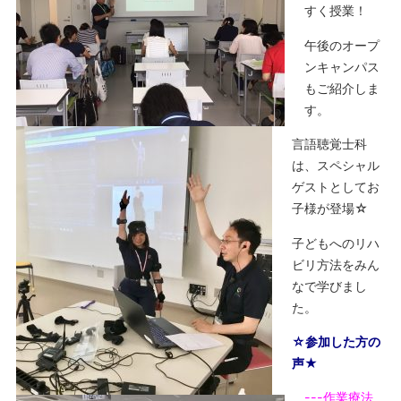
すく授業！
午後のオープ
ンキャンパス
もご紹介しま
す。
言語聴覚士科
は、スペシャル
ゲストとしてお
子様が登場☆
子どもへのリハ
ビリ方法をみん
なで学びまし
た。
☆参加した方の
声★
---作業療法