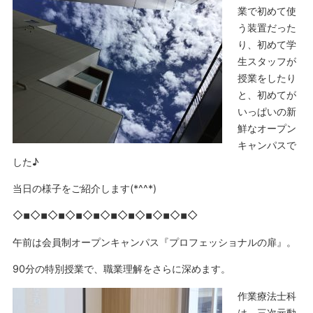
業で初めて使
う装置だった
り、初めて学
生スタッフが
授業をしたり
と、初めてが
いっぱいの新
鮮なオープン
キャンパスで
した♪
当日の様子をご紹介します(*^^*)
◇◾︎◇◾︎◇◾︎◇◾︎◇◾︎◇◾︎◇◾︎◇◾︎◇◾︎◇◾︎◇
午前は会員制オープンキャンパス『プロフェッショナルの扉』。
90分の特別授業で、職業理解をさらに深めます。
作業療法士科
は、三次元動