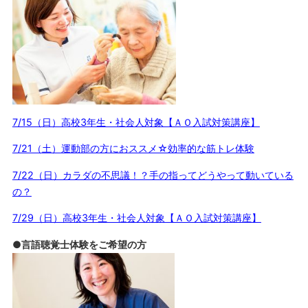
7/15（日）高校3年生・社会人対象【ＡＯ入試対策講座】
7/21（土）運動部の方におススメ☆効率的な筋トレ体験
7/22（日）カラダの不思議！？手の指ってどうやって動いている
の？
7/29（日）高校3年生・社会人対象【ＡＯ入試対策講座】
●言語聴覚士体験をご希望の方