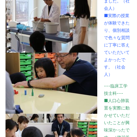
ました。（社
会人）
■実際の授業
が体験できた
り、個別相談
で色々な質問
に丁寧に答え
ていただいて
よかったで
す。（社会
人）
---臨床工学
技士科---
■人口心肺装
置を実際に動
かせていただ
いたことが興
味深かったで