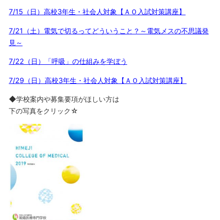
7/15（日）高校3年生・社会人対象【ＡＯ入試対策講座】
7/21（土）電気で切るってどういうこと？～電気メスの不思議発
見～
7/22（日）「呼吸」の仕組みを学ぼう
7/29（日）高校3年生・社会人対象【ＡＯ入試対策講座】
◆学校案内や募集要項がほしい方は
下の写真をクリック☆