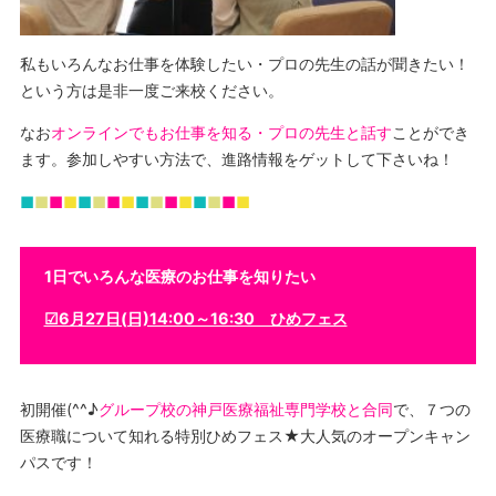
私もいろんなお仕事を体験したい・プロの先生の話が聞きたい！
という方は是非一度ご来校ください。
なお
オンラインでもお仕事を知る・プロの先生と話す
ことができ
ます。参加しやすい方法で、進路情報をゲットして下さいね！
■
■
■
■
■
■
■
■
■
■
■
■
■
■
■
■
1日でいろんな医療のお仕事を知りたい
☑6月27日(日)14:00～16:30 ひめフェス
初開催(^^♪
グループ校の神戸医療福祉専門学校と合同
で、７つの
医療職について知れる特別ひめフェス★大人気のオープンキャン
パスです！