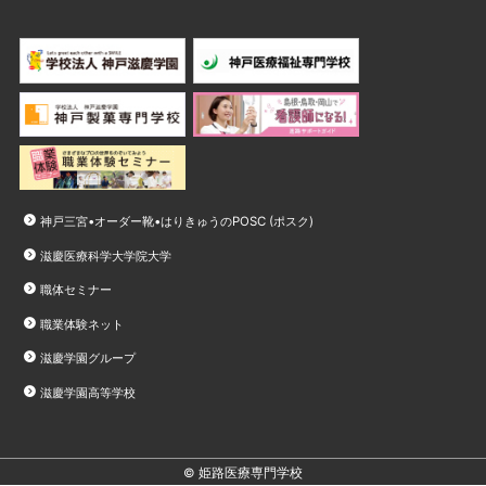
神戸三宮•オーダー靴•はりきゅうのPOSC (ポスク)
滋慶医療科学大学院大学
職体セミナー
職業体験ネット
滋慶学園グループ
滋慶学園高等学校
© 姫路医療専門学校