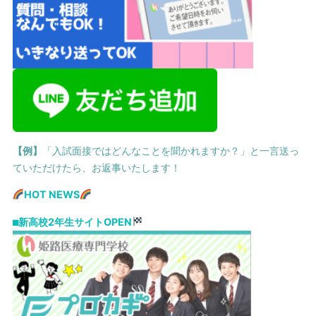
【例】
「入試面接ではどんなことを聞かれますか？」
と一言送っ
ていただけたら、お返事いたします！
HOT NEWS
⬛︎
新高校2年生サイトOPEN