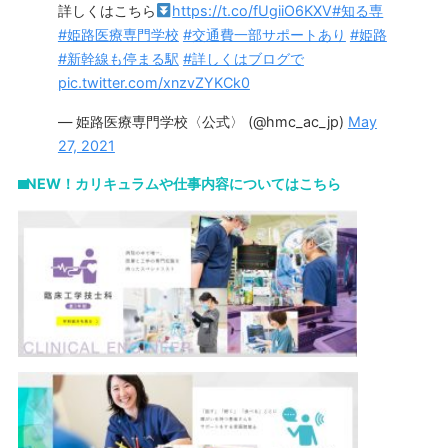
詳しくはこちら
https://t.co/fUgiiO6KXV
#知る専
#姫路医療専門学校
#交通費一部サポートあり
#姫路
#新幹線も停まる駅
#詳しくはブログで
pic.twitter.com/xnzvZYKCk0
— 姫路医療専門学校〈公式〉 (@hmc_ac_jp)
May
27, 2021
⬛︎NEW！カリキュラムや仕事内容についてはこちら