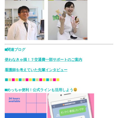
⬛︎関連ブログ
使わなきゃ損！？交通費一部サポートのご案内
看護師を考えていた先輩インタビュー
■
■
■
■
■
■
■
■
■
■
■
■
■
■
■
■
⬛︎めっちゃ便利！公式ラインも活用しよう