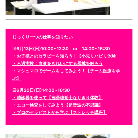
じっくり一つの仕事を知りたい
☑6月13日(日)10:00~12:30 or 14:00~16:30
・お子様とのセラピーを知ろう！【小児リハビリ体験
・ろ過実験！血液をきれいにする器械を触ろう
・マシュマロでゲームをしてみよう！【チーム医療を学
ぶ】
☑6月20日(日)14:00~16:30
・聴診器を使って【言語聴覚士なりきり体験】
・エコー検査をしてみよう【超音波の不思議】
・プロのセラピストから学ぶ【ストレッチ講座】