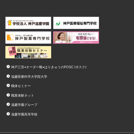
神戸三宮•オーダー靴•はりきゅうのPOSC (ポスク)
滋慶医療科学大学院大学
職体セミナー
職業体験ネット
滋慶学園グループ
滋慶学園高等学校