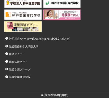
神戸三宮•オーダー靴•はりきゅうのPOSC (ポスク)
滋慶医療科学大学院大学
職体セミナー
職業体験ネット
滋慶学園グループ
滋慶学園高等学校
© 姫路医療専門学校