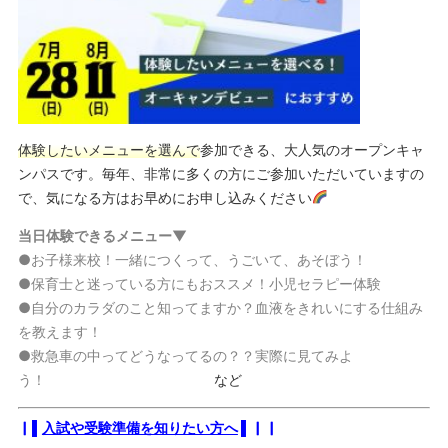
体験したいメニューを選んで
参加できる、大人気のオープンキャ
ンパスです。毎年、非常に多くの方にご参加いただいていますの
で、気になる方はお早めにお申し込みください
当日体験できるメニュー▼
●お子様来校！一緒につくって、うごいて、あそぼう！
●保育士と迷っている方にもおススメ！小児セラピー体験
●自分のカラダのこと知ってますか？血液をきれいにする仕組み
を教えます！
●救急車の中ってどうなってるの？？実際に見てみよ
う！
など
▏▌
入試や受験準備を知りたい方へ
▌▏▏