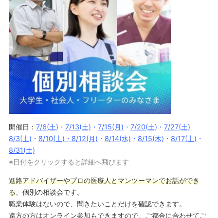
開催日：
7/6(土)
・
7/13(土)
・
7/15(月)
・
7/20(土)
・
7/27(土)
8/3(土)
・
8/10(土)・
8/12(月)
・
8/14(水)
・
8/15(木)
・
8/17(土)
・
8/31(土)
※日付をクリックすると詳細へ飛びます
進路アドバイザーやプロの医療人とマンツーマンでお話ができ
る
、個別の相談会です。
職業体験はないので、聞きたいことだけを確認できます。
遠方の方はオンライン参加もできますので、ご都合に合わせてご