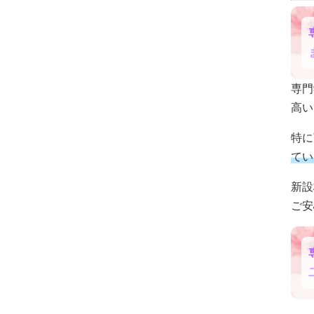
専門
高い
特に
てい
新設
ご安