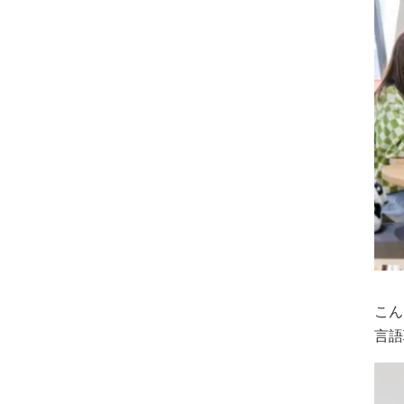
こん
言語