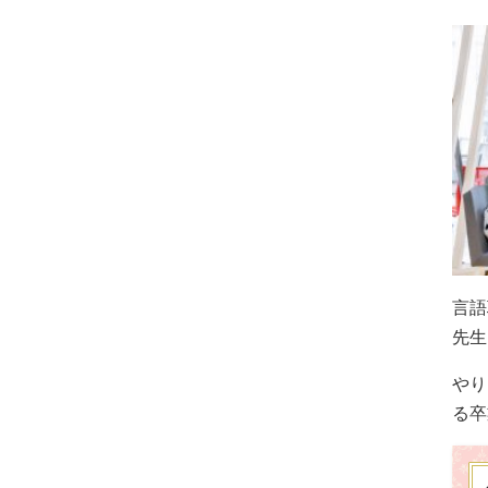
言語
先生
やり
る卒