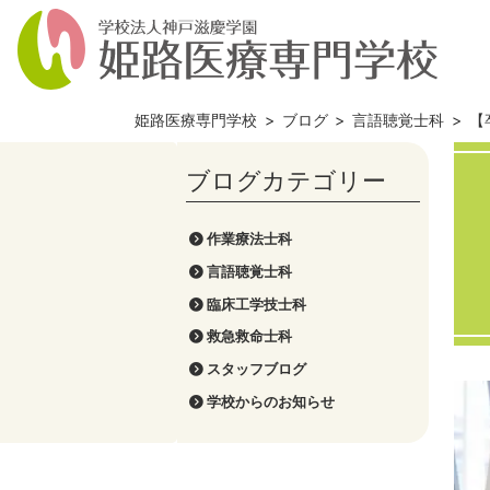
姫路医療専門学校
>
ブログ
>
言語聴覚士科
>
【
作業療法士科
言語聴覚士科
臨床工学技士科
救急救命士科
スタッフブログ
学校からのお知らせ