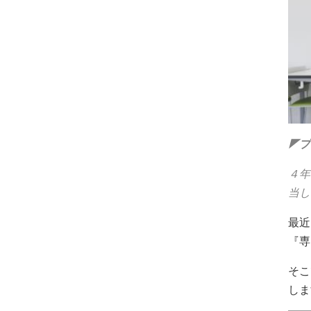
◤プ
４年
当し
最近
『専
そこ
しま