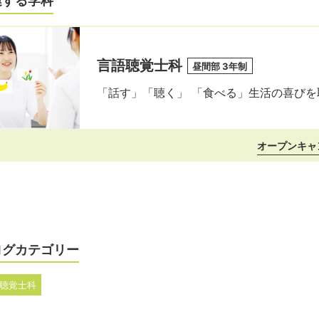
連する学科
言語聴覚士科
昼間部 3年制
「話す」「聴く」 「⾷べる」⽣活の喜び
オープンキャ
ログカテゴリー
聴覚士科