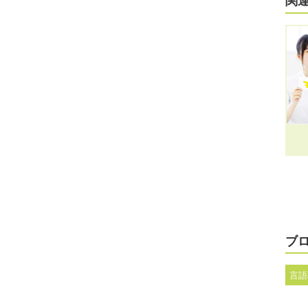
関
ブ
言語