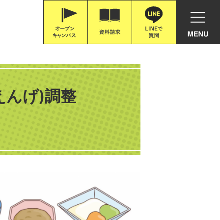
えんげ)調整