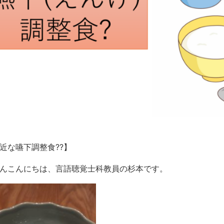
近な嚥下調整食??】
んこんにちは、言語聴覚士科教員の杉本です。