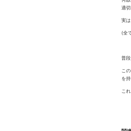
適切
実は
(全
普段
この
を持
これ