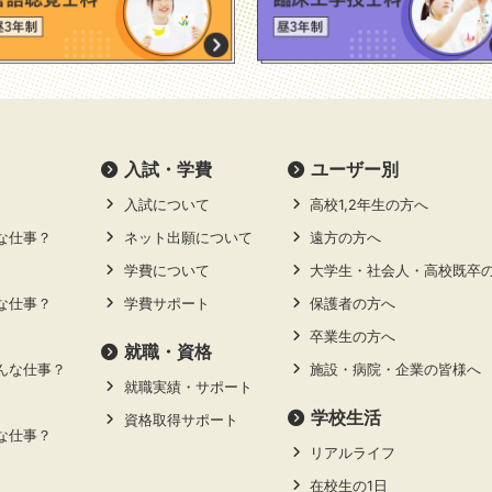
⼊試・学費
ユーザー別
入試について
高校1,2年生の方へ
な仕事？
ネット出願について
遠方の方へ
学費について
大学生・社会人・高校既卒
な仕事？
学費サポート
保護者の方へ
卒業生の方へ
就職・資格
んな仕事？
施設・病院・企業の皆様へ
就職実績・サポート
学校生活
資格取得サポート
な仕事？
リアルライフ
在校生の1日