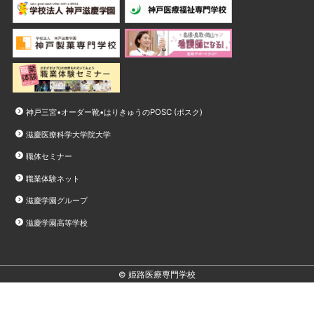
神戸三宮•オーダー靴•はりきゅうのPOSC (ポスク)
滋慶医療科学大学院大学
職体セミナー
職業体験ネット
滋慶学園グループ
滋慶学園高等学校
© 姫路医療専門学校