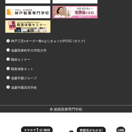
神戸三宮•オーダー靴•はりきゅうのPOSC (ポスク)
滋慶医療科学大学院大学
職体セミナー
職業体験ネット
滋慶学園グループ
滋慶学園高等学校
© 姫路医療専門学校