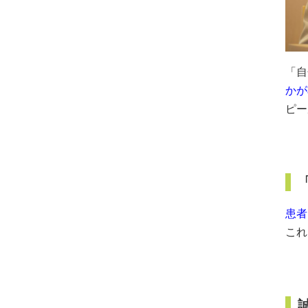
「自
かが
ピー
患者
これ