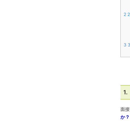
2
3
1
面接
か？