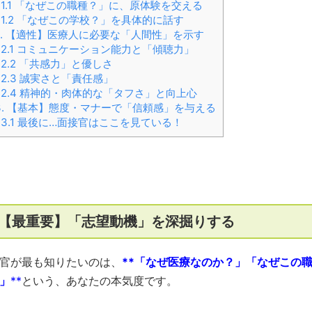
1.1
「なぜこの職種？」に、原体験を交える
1.2
「なぜこの学校？」を具体的に話す
2. 【適性】医療人に必要な「人間性」を示す
2.1
コミュニケーション能力と「傾聴力」
2.2
「共感力」と優しさ
2.3
誠実さと「責任感」
2.4
精神的・肉体的な「タフさ」と向上心
3. 【基本】態度・マナーで「信頼感」を与える
3.1
最後に…面接官はここを見ている！
. 【最重要】「志望動機」を深掘りする
官が最も知りたいのは、
**「なぜ医療なのか？」「なぜこの
」
**
という、あなたの本気度です。