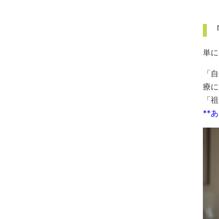
単に
「自
療に
「祖
**