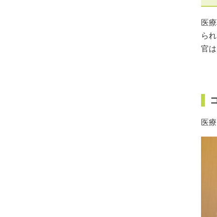
医療
られ
官は
医療