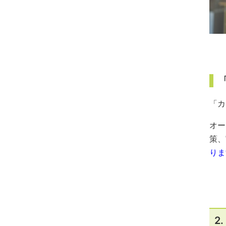
「カ
オー
策、
りま
2