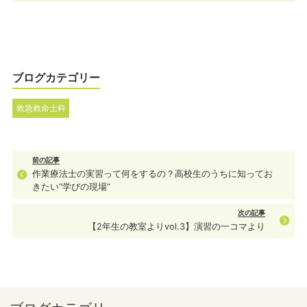
ブログカテゴリー
救急救命士科
前の記事
作業療法士の実習って何をするの？高校生のうちに知ってお
きたい“学びの現場”
次の記事
【2年生の教室よりvol.3】演習の一コマより