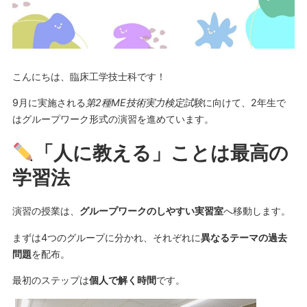
こんにちは、臨床工学技士科です！
9月に実施される
第2種ME技術実力検定試験
に向けて、2年生で
はグループワーク形式の演習を進めています。
「
人に教える」ことは最高の
学習法
演習の授業は、
グループワークのしやすい実習室
へ移動します。
まずは4つのグループに分かれ、それぞれに
異なるテーマの過去
問題
を配布。
最初のステップは
個人で解く時間
です。