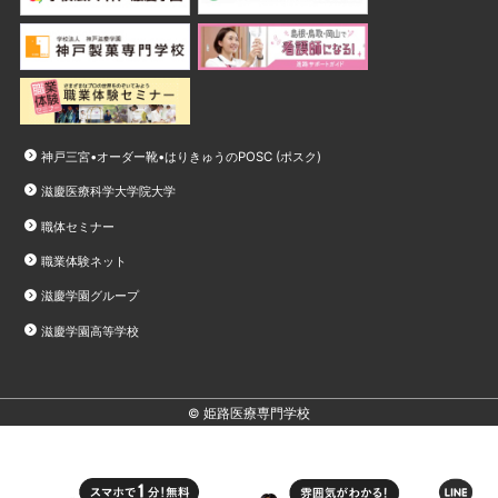
神戸三宮•オーダー靴•はりきゅうのPOSC (ポスク)
滋慶医療科学大学院大学
職体セミナー
職業体験ネット
滋慶学園グループ
滋慶学園高等学校
© 姫路医療専門学校