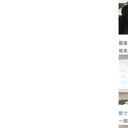
最後
発表
班で
一期