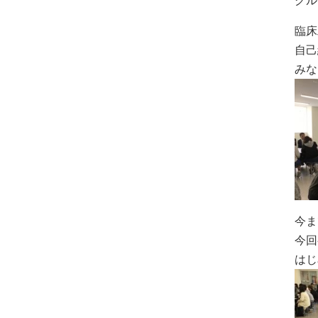
臨床
自己
みな
今ま
今回
はじ