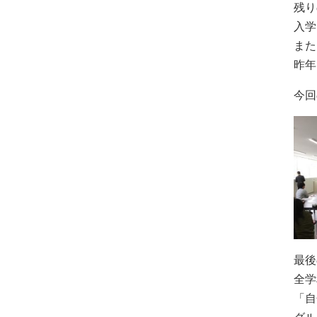
残り
入学
また
昨年
今回
最後
全学
「自
グル