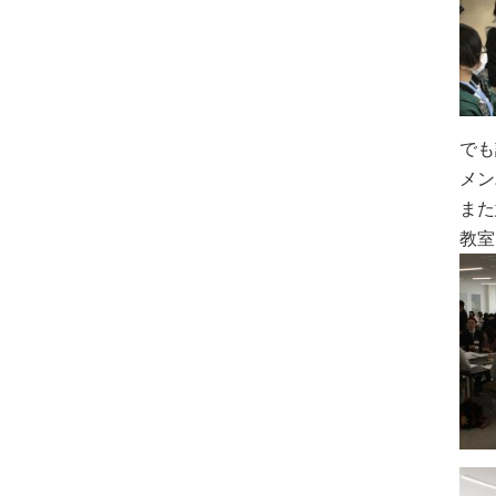
でも
メン
また
教室