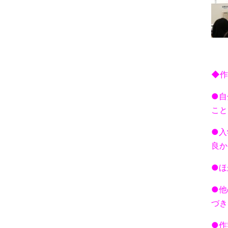
◆作
●自
こと
●入
良か
●ほ
●他
づき
●作