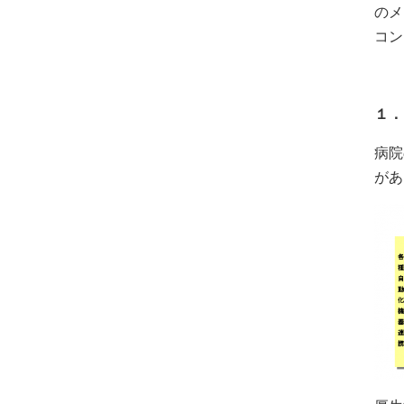
のメ
コン
１．
病院
があ