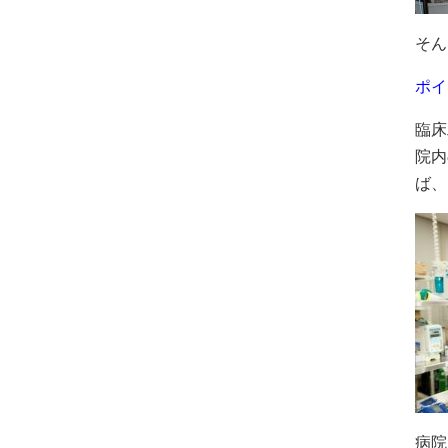
そん
ポイ
臨床
院内
ば、
病院