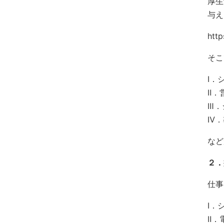
厚生
与え
htt
そこ
Ⅰ．
Ⅱ．
Ⅲ．
Ⅳ．
など
２．
仕事
Ⅰ．
Ⅱ．