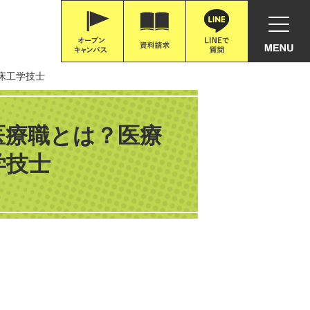
床工学技士
医療職とは？医療
学技士