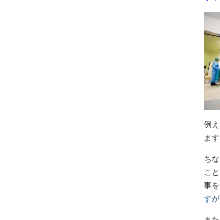
例え
ます
ちな
こと
事を
すが
また