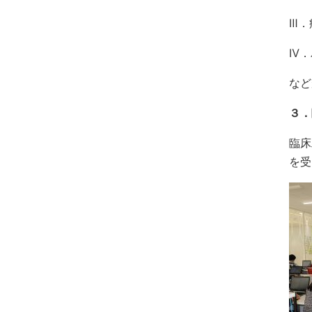
Ⅲ．
Ⅳ．
など
３．
臨床
を受