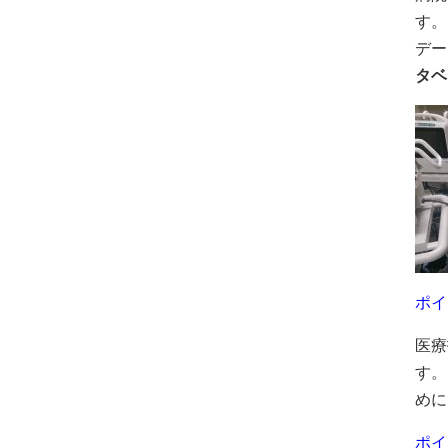
す。
デー
タベ
ポイ
医療
す。
めに
ポイ