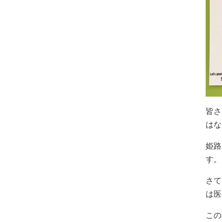
皆さ
はな
姫路
す。
さて
は医
この