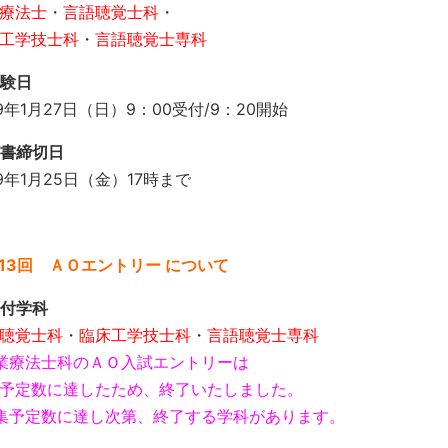
療法士
・
言語聴覚士科
・
工学技士科
・
言語聴覚士専科
験日
19年1月27日（日）9：00受付/9：20開始
書締切日
19年1月25日（金）17時まで
13回 ＡＯエントリー について
付学科
聴覚士科
・
臨床工学技士科
・
言語聴覚士専科
業療法士科のＡＯ入試エントリーは
予定数に達したため、終了いたしました。
集予定数に達し次第、終了する学科があります。