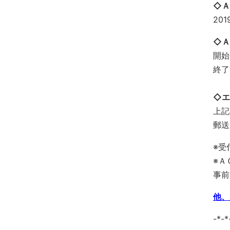
◇Ａ
20
◇Ａ
開始
終了
◇
上記
郵送
※受
※Ａ
事前
他、
-*-*