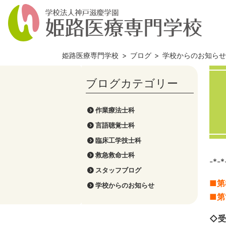
姫路医療専門学校
>
ブログ
>
学校からのお知ら
作業療法士科
言語聴覚士科
臨床工学技士科
救急救命士科
-*-*
スタッフブログ
■第
学校からのお知らせ
■第
◇受