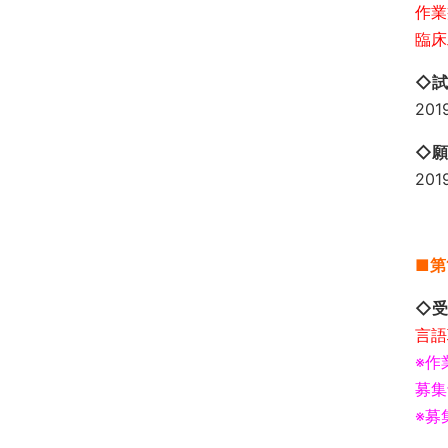
作業
臨床
◇試
20
◇願
20
■第
◇受
言語
※作
募集
※募