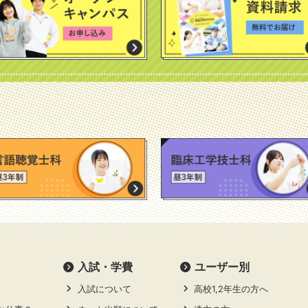
⼊試・学費
ユーザー別
入試について
高校1,2年生の方へ