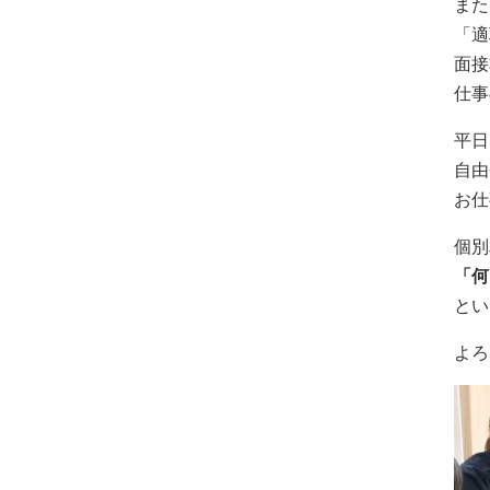
また
「適
面接
仕事
平日
自由
お仕
個別
「何
とい
よろ