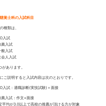
聴覚士科の入試科目
の種類は、
O入試
推薦入試
一般入試
社会人入試
つがあります。
にご説明すると入試内容は次のとおりです。
O入試：適職診断(実技試験)＋面接
薦入試：作文+面接
定平均が3.0以上で高校の推薦が頂ける方が対象