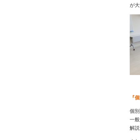
が大
『個
個別
一般
解説