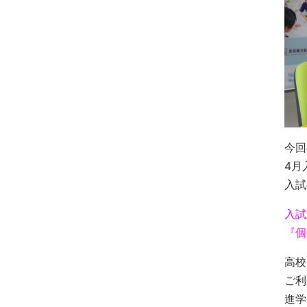
今回
4月
入試
入試
『個
高校
ご利
進学