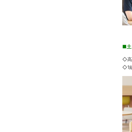
■土
◇高
◇1