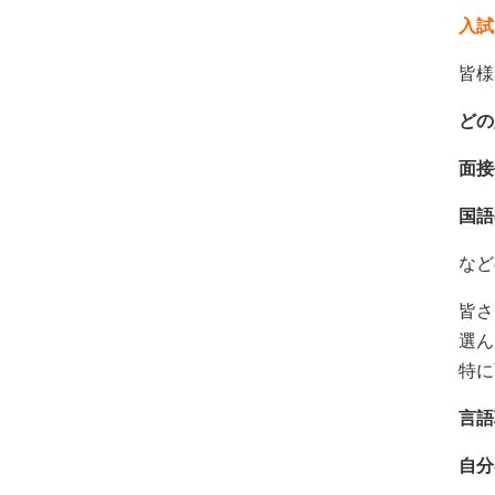
入試
皆様
どの
面接
国語
など
皆さ
選ん
特に
言語
自分