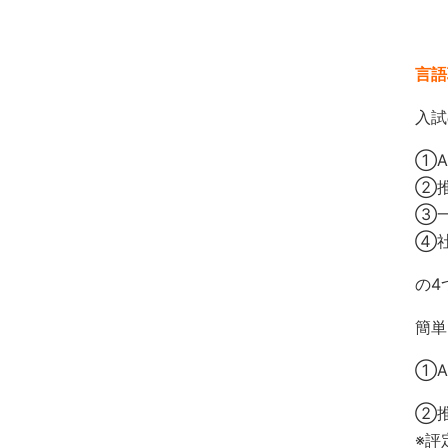
言語
入試
①A
②
③
④
の4
簡単
①A
②推
※評