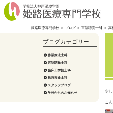
姫路医療専門学校
>
ブログ
>
言語聴覚士科
>
高
作業療法士科
言語聴覚士科
臨床工学技士科
救急救命士科
スタッフブログ
少し
学校からのお知らせ
こん