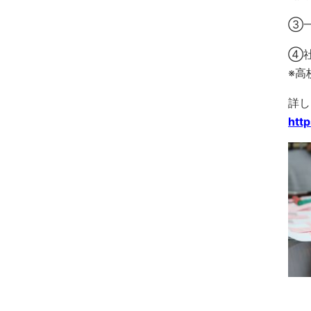
③一
④社
※高
詳し
htt