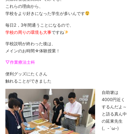
これらの理由から、
学校をより好きになった学生が多いんです
毎日2，3年間通うことになるので、
学校の周りの環境も大事
ですね
学校説明が終わった後は、
メインのお時間☆体験授業！
▽作業療法士科
便利グッズにたくさん
触れることができました
自助箸は
4000円近く
するんだよ～
と語る真ん中
の延東先生
(。-`ω-)