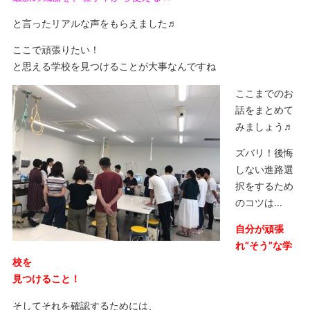
と言ったリアルな声をもらえました♬
ここで頑張りたい！
と思える学校を見つけることが大事なんですね
ここまでのお
話をまとめて
みましょう♬
ズバリ！後悔
しない進路選
択をするため
のコツは…
自分が頑張
れ”そう”な学
校を
見つけること！
そしてそれを確認するためには、