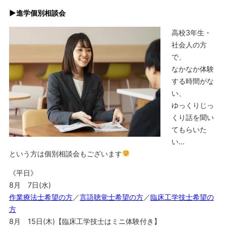
▶︎進学個別相談会
高校3年生・
社会人の方
で、
なかなか体験
する時間がな
い、
ゆっくりじっ
くり話を聞い
てもらいた
い…
という方は個別相談会もございます
《平日》
8月 7日(水)
作業療法士希望の方
／
言語聴覚士希望の方
／
臨床工学技士希望の
方
8月 15日(木)【臨床工学技士はミニ体験付き】