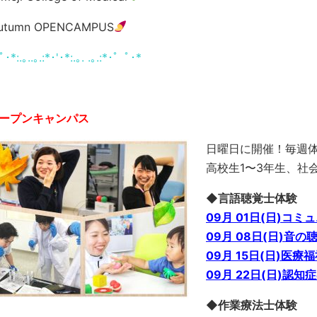
utumn OPENCAMPUS
･*:.｡..｡.:*･'･*:.｡. .｡.:*･゜ﾟ･*
オープンキャンパス
日曜日に開催！毎週
高校生1〜3年生、社
◆言語聴覚士体験
09月 01日(日)コ
09月 08日(日)音
09月 15日(日)医
09月 22日(日)認
◆作業療法士体験