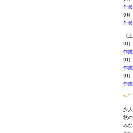
作業
9月
作業
《土
9月
作業
9月
作業
9月
作業
*･゜ﾟ
少人
秋の
みな