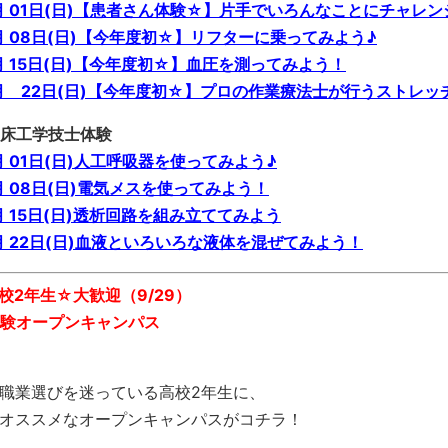
月 01日(日)【患者さん体験☆】片手でいろんなことにチャレン
月 08日(日)【今年度初☆】リフターに乗ってみよう♪
月 15日(日)【今年度初☆】血圧を測ってみよう！
月 22日(日)【今年度初☆】プロの作業療法士が行うストレッ
床工学技士体験
月 01日(日)人工呼吸器を使ってみよう♪
月 08日(日)電気メスを使ってみよう！
月 15日(日)透析回路を組み立ててみよう
月 22日(日)血液といろいろな液体を混ぜてみよう！
高校2年生☆大歓迎（9/29）
験オープンキャンパス
職業選びを迷っている高校2年生に、
オススメなオープンキャンパスがコチラ！