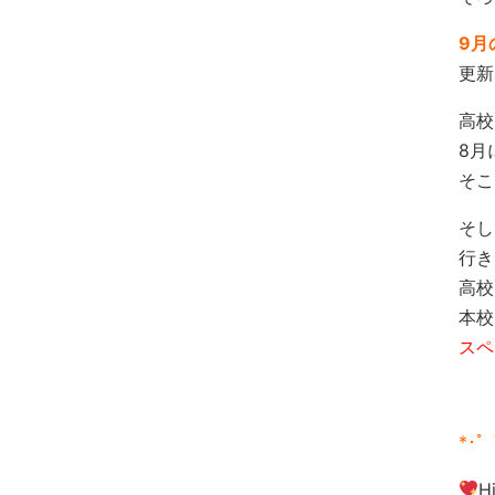
9月
更新
高校
8月
そこ
そし
行き
高校
本校
スペ
*･゜ﾟ
H