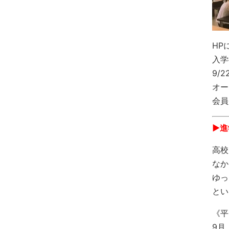
HP
入学
9/
オー
会員
▶︎
高校
なか
ゆっ
とい
《平
9月