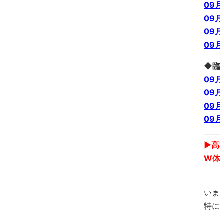
09
09
09
09
◆臨
09
09
09
09
▶︎
W体
いま
特に