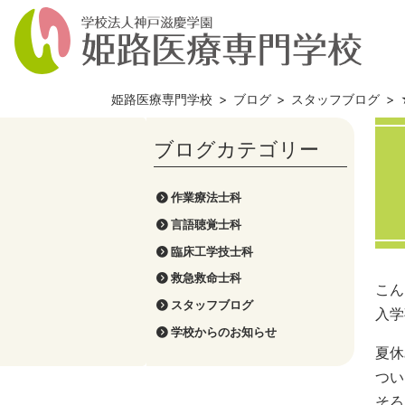
姫路医療専門学校
>
ブログ
>
スタッフブログ
>
作業療法士科
言語聴覚士科
臨床工学技士科
救急救命士科
こん
スタッフブログ
入学
学校からのお知らせ
夏休
つい
そろ