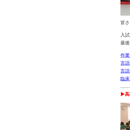
皆さ
入試
最後
作業
言語
言語
臨床
▶︎