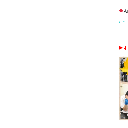
A
*･゜ﾟ
▶︎