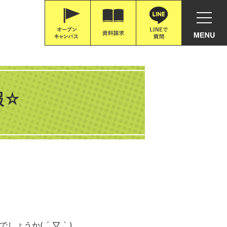
報☆
うか( ´ ▽ ` )