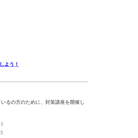
作しよう！
ているの方のために、対策講座を開催し
験）
能）