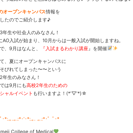
のオープンキャンパス
情報を
したのでご紹介します♪
3年生や社会人のみなさん！
にAO入試が始まり、10月からは一般入試が開始しますね。
で、9月はなんと、
『入試まるわかり講座
』を開催
て、夏にオープンキャンパスに
そびれてしまった〜〜という
2年生のみなさん！
では9月にも
高校2年生のための
シャルイベント
も行いますよ！(*'▽'*)☆
･*:.｡..｡.:*･'･*:.｡. .｡.:*･゜ﾟ･*
imeji College of Medical