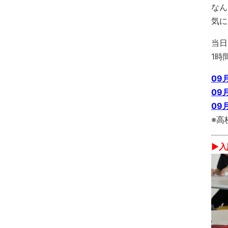
なん
気に
当日
1時
09
09
09
※高
▶︎