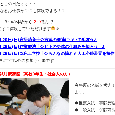
とこの日だけは・・・
なるお仕事が２つも体験できる！？
、３つの体験から
２つ
選んで
間ずつ体験していただけます
↓
月 29日(日)言語聴覚士◇言葉の発達について学ぼう♪
月 29日(日)作業療法士◇ヒトの身体の仕組みを知ろう！♪
月 29日(日)臨床工学技士◇みんなの憧れ☆人工心肺装置を操
校2年生以外の参加も可能です
入試対策講座（高校3年生・社会人の方）
今年度の入試を考え
ます。
●推薦入試（専願受
●一般入試（併願可