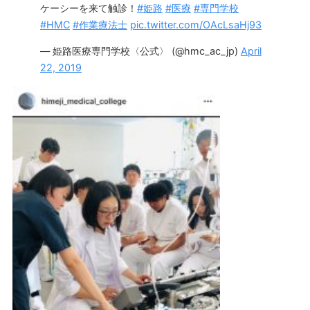
ケーシーを来て触診！
#姫路
#医療
#専門学校
#HMC
#作業療法士
pic.twitter.com/OAcLsaHj93
— 姫路医療専門学校〈公式〉 (@hmc_ac_jp)
April
22, 2019