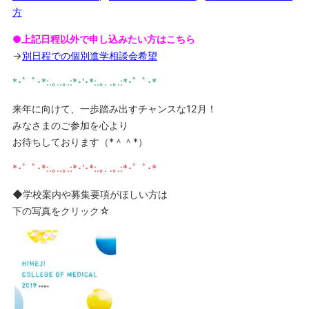
方
●上記日程以外で申し込みたい方はこちら
→
別日程での個別進学相談会希望
*･゜ﾟ･*:.｡..｡.:*･'･*:.｡. .｡.:*･゜ﾟ･*
来年に向けて、一歩踏み出すチャンスな12月！
みなさまのご参加を心より
お待ちしております（*＾＾*）
*･゜ﾟ･*:.｡..｡.:*･'･*:.｡. .｡.:*･゜ﾟ･*
◆学校案内や募集要項がほしい方は
下の写真をクリック☆