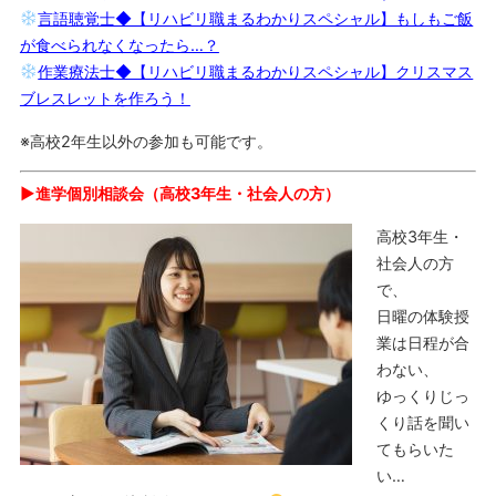
言語聴覚士◆【リハビリ職まるわかりスペシャル】もしもご飯
が食べられなくなったら…？
作業療法士◆【リハビリ職まるわかりスペシャル】クリスマス
ブレスレットを作ろう！
※高校2年生以外の参加も可能です。
▶︎進学個別相談会（高校3年生・社会人の方）
高校3年生・
社会人の方
で、
日曜の体験授
業は日程が合
わない、
ゆっくりじっ
くり話を聞い
てもらいた
い…