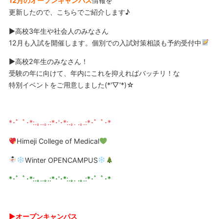
12月のオープンキャンパス
情報を
更新したので、こちらでご紹介します♪
▶高校3年生や社会人のみなさん
12月も入試を開催します。個別での入試対策相談も予約受付中
▶高校2年生のみなさん！
受験の年に向けて、年内にこれを抑えればバッチリ！な
特別イベントをご用意しました(*'▽'*)☆
*･゜ﾟ･*:.｡..｡.:*･'･*:.｡. .｡.:*･゜ﾟ･*
Himeji College of Medical
Winter OPENCAMPUS
*･゜ﾟ･*:.｡..｡.:*･'･*:.｡. .｡.:*･゜ﾟ･*
▶︎オープンキャンパス