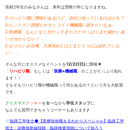
高校2年生のみなさんは、来年は受験の年になりますね。
▷リハビリ職に興味があるけど、自分に合っているのはどれ？
▷レントゲン技師とかカッコイイ機械職に就きたいなぁ。
▷医療職、なんとなく分かってきたけどやっぱりまだ細かい違
いが分からない！
▷なりたいお仕事、大体決めたけどまだ１つには絞れていな
い・・。
そんな方にオススメなイベントを
12/22(日)
に開催★
「
リハビリ職
」もしくは「
医療×機械職
」のことがたっぷり知れ
ます！！
そもそもリハビリ職や機械職って何があるの？という方も大歓迎
です。
クリスマス
クッキー
を食べながら
学生スタッフ
に
なんでも質問できちゃうコーナーもあります♪
臨床工学技士◆【医療技術職まるわかりスペシャル】臨床工学
技士・診療放射線技師・臨床検査技師について知ろう