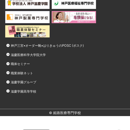
神戸三宮•オーダー靴•はりきゅうのPOSC (ポスク)
滋慶医療科学大学院大学
職体セミナー
職業体験ネット
滋慶学園グループ
滋慶学園高等学校
© 姫路医療専門学校