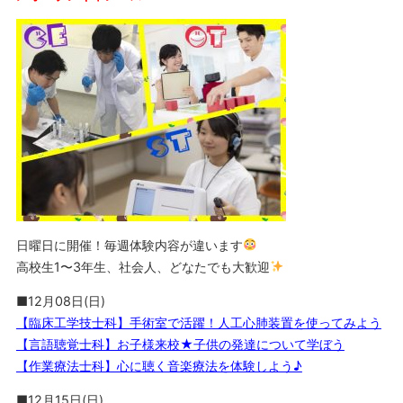
日曜日に開催！毎週体験内容が違います
高校生1〜3年生、社会人、どなたでも大歓迎
■12月08日(日)
【臨床工学技士科】手術室で活躍！人工心肺装置を使ってみよう
【言語聴覚士科】お子様来校★子供の発達について学ぼう
【作業療法士科】心に聴く音楽療法を体験しよう♪
■12月15日(日)