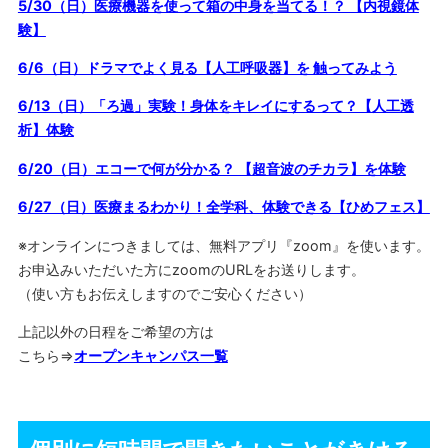
5/30（日）医療機器を使って箱の中身を当てる！？ 【内視鏡体
験】
6/6（日）ドラマでよく見る【人工呼吸器】を 触ってみよう
6/13（日）「ろ過」実験！身体をキレイにするって？【人工透
析】体験
6/20（日）エコーで何が分かる？ 【超音波のチカラ】を体験
6/27（日）医療まるわかり！全学科、体験できる【ひめフェス】
※オンラインにつきましては、無料アプリ『zoom』を使います。
お申込みいただいた方にzoomのURLをお送りします。
（使い方もお伝えしますのでご安心ください）
上記以外の日程をご希望の方は
こちら⇒
オープンキャンパス一覧