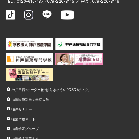
TEL：
0120-616-187
／
079-226-8115
／ FAX：079-226-8116
神戸三宮•オーダー靴•はりきゅうのPOSC (ポスク)
滋慶医療科学大学院大学
職体セミナー
職業体験ネット
滋慶学園グループ
滋慶学園高等学校