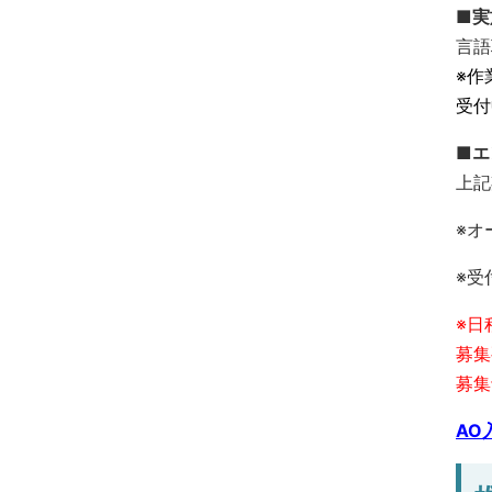
■実
言語
※作
受付
■
上記
※オ
※受
※日
募集
募集
AO