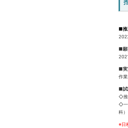
■推
202
■願
20
■実
作業
■試
◇推
◇一
科）
※日