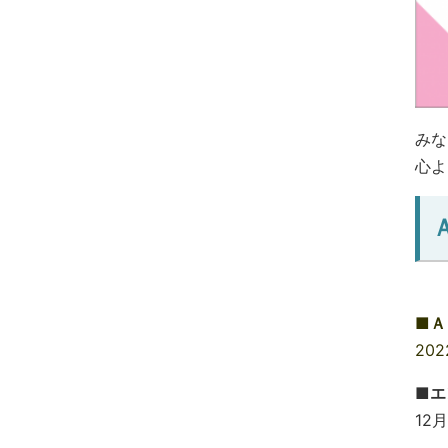
みな
心よ
■Ａ
20
■エ
12月