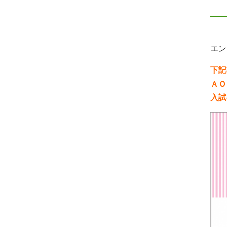
エン
下記
ＡＯ
入試