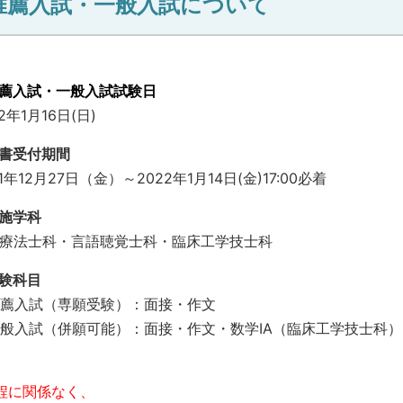
推薦入試・一般入試について
薦入試・一般入試試験日
2年1月16日(日)
書受付期間
21年12月27日（金）～2022年1月14日(金)17:00必着
施学科
療法士科・言語聴覚士科・臨床工学技士科
験科目
薦入試（専願受験）：面接・作文
般入試（併願可能）：面接・作文・数学ⅠA（臨床工学技士科
程に関係なく、