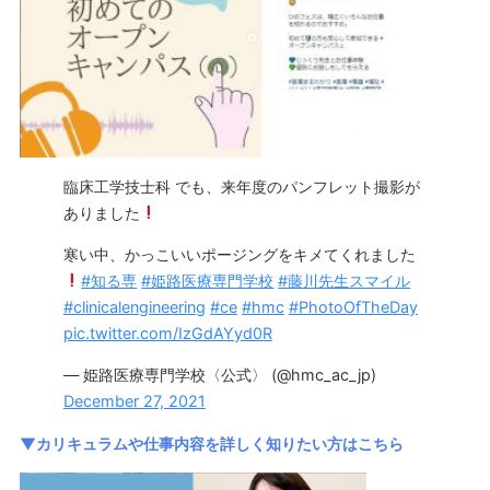
臨床工学技士科 でも、来年度のパンフレット撮影が
ありました
寒い中、かっこいいポージングをキメてくれました
#知る専
#姫路医療専門学校
#藤川先生スマイル
#clinicalengineering
#ce
#hmc
#PhotoOfTheDay
pic.twitter.com/IzGdAYyd0R
— 姫路医療専門学校〈公式〉 (@hmc_ac_jp)
December 27, 2021
▼カリキュラムや仕事内容を詳しく知りたい方はこちら