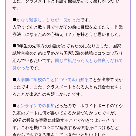
また、クラスメイトとも話す機会があって嬉しかったで
す。
■
かなり緊張しましたが、良かった
です。
入学まであと数ヶ月ですがその前に目標を立てたり、作業
療法士になるための心構え（？）を持とうと思いました。
■3年生の先輩方のお話がとてもためになりました。国家
試験合格のために早めから国家試験の勉強にコツコツ取り
組んでいきたいです。
同じ席机だった人とも仲良くなれて
良かった
です。
■
入学前に学校のことについて沢山知る
ことが出来て良か
ったです。また、クラスメートとなる人とも顔合わせをす
ることが出来たのも嬉しかったです。
■
オンラインでの参加
だったので、ホワイトボードの字や
先輩のノートに何が書いてあるか見づらかったですが、
90分の授業を実際に体験することができてよかったで
す。これを機にコツコツ勉強する習慣を身につけるなど、
今からでもできる事をしていきたいと思いました。