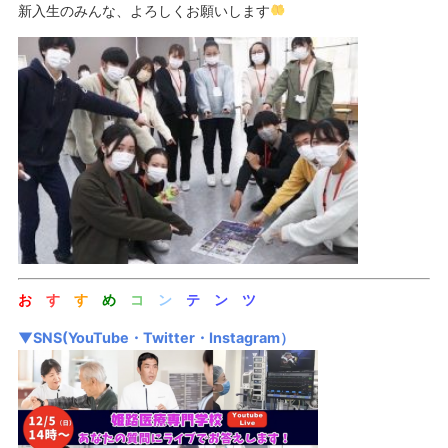
新入生のみんな、よろしくお願いします
お
す
す
め
コ
ン
テ ン ツ
▼SNS(YouTube・Twitter・Instagram）