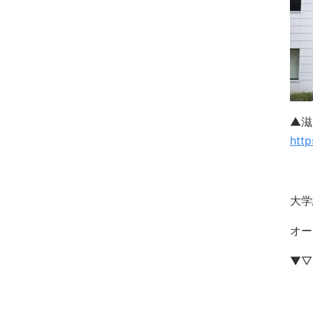
▲滋
http
大学
オー
▼▽