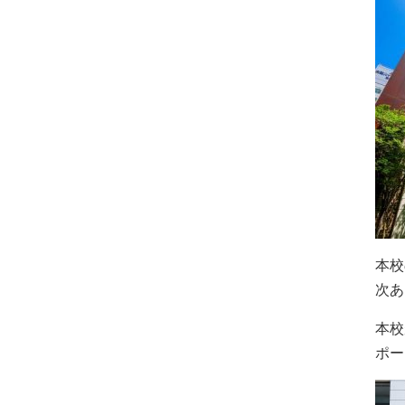
本校
次あ
本校
ポー