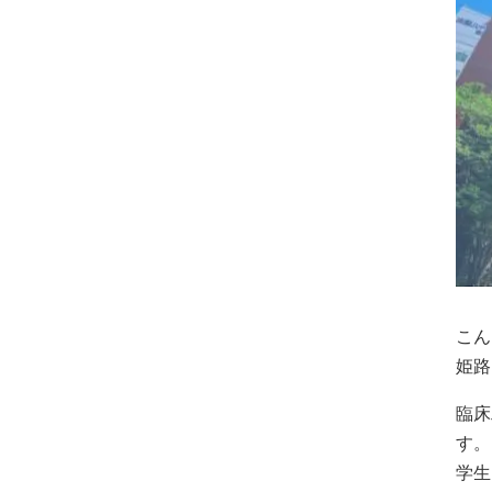
こん
姫路
臨床
す。
学生