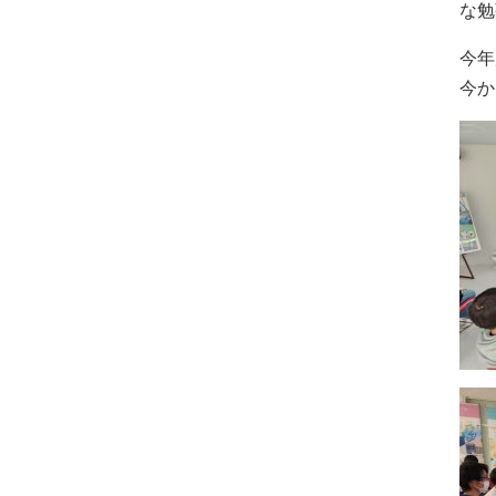
な勉
今年
今か