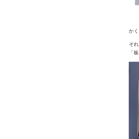
かく
それ
「板