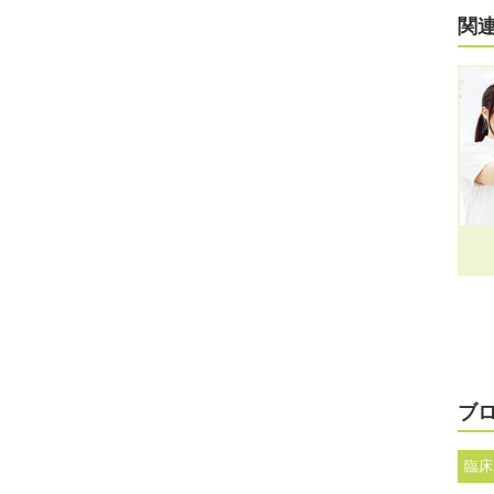
関
ブ
臨床