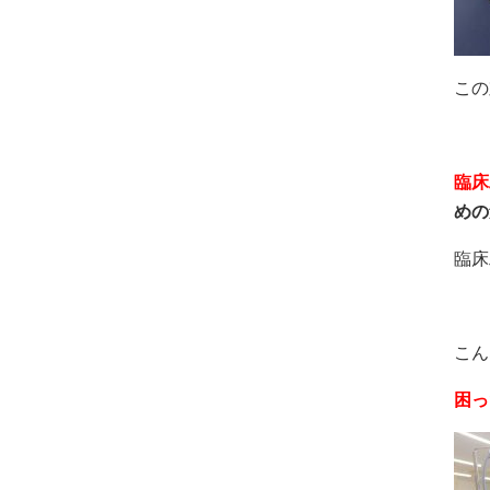
この
臨床
めの
臨床
こん
困っ