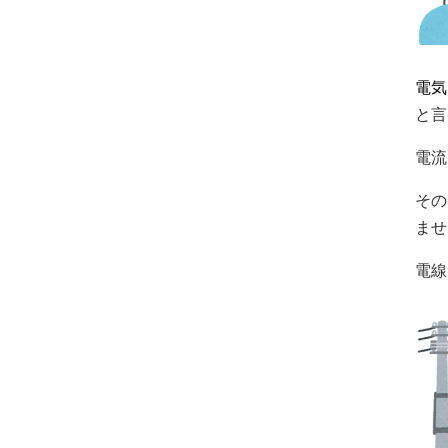
電気
と言
電流
その
ませ
電線